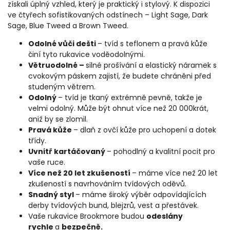
získali úplný vzhled, který je praktický i stylový. K dispozici
ve čtyřech sofistikovaných odstínech – Light Sage, Dark
Sage, Blue Tweed a Brown Tweed.
Odolné vůči dešti
– tvíd s teflonem a pravá kůže
činí tyto rukavice voděodolnými.
Větruodolné –
silné prošívání a elastický náramek s
cvokovým páskem zajistí, že budete chráněni před
studeným větrem.
Odolný
–
tvíd je tkaný extrémně pevně, takže je
velmi odolný. Může být ohnut více než 20 000krát,
aniž by se zlomil.
Pravá kůže
– dlaň z ovčí kůže pro uchopení a dotek
třídy.
Uvnitř kartáčovaný
– pohodlný a kvalitní pocit pro
vaše ruce.
Více než 20 let zkušeností
– máme více než 20 let
zkušeností s navrhováním tvídových oděvů.
Snadný styl
– máme široký výběr odpovídajících
derby tvídových bund, blejzrů, vest a přestávek.
Vaše rukavice Brookmore budou
odeslány
rychle
a
bezpečně.