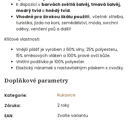
K dispozici v
barvách světlá šalvěj, tmavá šalvěj,
modrý tvíd
a
hnědý tvíd.
Vhodné pro širokou škálu použití
, včetně: střelba,
turistika, jízda na koni, zemědělství, móda, svrchní
oděvy, venčení psů a další!
Klíčové vlastnosti
Vnější plášť je vyroben z
60% vlny, 25% polyesteru,
15% směsových vláken a 100% pravé ovčí kůže.
Vnitřní podšívka je 100% polyester.
Elastický náramek s nastavitelným páskem s cvočky.
Doplňkové parametry
Rukavice
Kategorie
:
2 roky
Záruka
:
Zvolte variantu
EAN
: