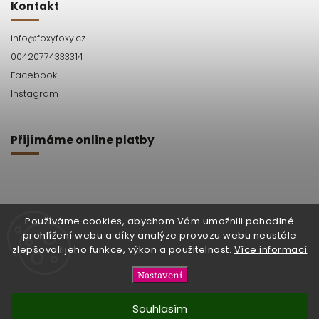
Kontakt
info
@
foxyfoxy.cz
00420774333314
Facebook
Instagram
Přijímáme online platby
Používáme cookies, abychom Vám umožnili pohodlné
prohlížení webu a díky analýze provozu webu neustále
Facebook
Instagram
zlepšovali jeho funkce, výkon a použitelnost.
Více informací
Nastavení
Copyright 2026
foxy foxy
. Všechna práva vyhrazena.
Souhlasím
Vytvořil
Shoptet
| Design
Shoptak.cz