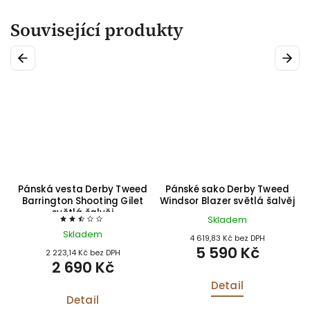
Související produkty
Previous
Next
d
Pánská vesta Derby Tweed
Pánské sako Derby Tweed
Barrington Shooting Gilet
Windsor Blazer světlá šalvěj
světlá šalvěj
Skladem
Skladem
4 619,83 Kč bez DPH
5 590 Kč
2 223,14 Kč bez DPH
2 690 Kč
Detail
Detail