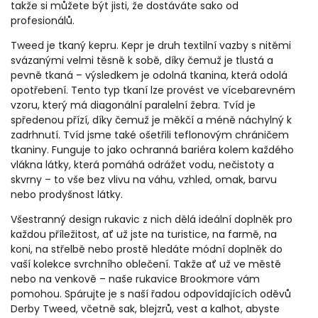
takže si můžete být jisti, že dostáváte sako od
profesionálů.
Tweed je tkaný kepru. Kepr je druh textilní vazby s nitěmi
svázanými velmi těsně k sobě, díky čemuž je tlustá a
pevně tkaná – výsledkem je odolná tkanina, která odolá
opotřebení. Tento typ tkaní lze provést ve vícebarevném
vzoru, který má diagonální paralelní žebra. Tvíd je
spředenou přízí, díky čemuž je měkčí a méně náchylný k
zadrhnutí.
Tvíd jsme také ošetřili teflonovým chráničem
tkaniny. Funguje to jako ochranná bariéra kolem každého
vlákna látky, která pomáhá odrážet vodu, nečistoty a
skvrny – to vše bez vlivu na váhu, vzhled, omak, barvu
nebo prodyšnost látky.
Všestranný design rukavic z nich dělá ideální doplněk pro
každou příležitost, ať už jste na turistice, na farmě, na
koni, na střelbě nebo prostě hledáte módní doplněk do
vaší kolekce svrchního oblečení. Takže ať už ve městě
nebo na venkově – naše rukavice Brookmore vám
pomohou.
Spárujte je s naší řadou odpovídajících oděvů
Derby Tweed, včetně sak, blejzrů, vest a kalhot, abyste