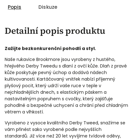
Popis
Diskuze
Detailní popis produktu
Zažijte bezkonkurenční pohodlí a styl.
Naše rukavice Brookmore jsou vyrobeny z hustého,
hřejivého Derby Tweedu s dlaní z ovčí kůže.
Dlaň z pravé
kůže poskytuje pevný úchop a dodává nádech
kultivovanosti. Kartáčovaný vnitřek nabízí příjemný
plyšový pocit, který udrží vaše ruce v teple v
nejchladnějších dnech, s elastickým páskem a
nastavitelným popruhem s cvočky, který zajišťuje
pohodlné a bezpečné uchycení a chrání před chladným
větrem a vlhkostí.
Vyrobeno z vysoce kvalitního Derby Tweed, snažíme se
vám přinést sako vyrobené podle nejvyšších
standardů. Již více než 20 let vyvíjíme tvídové oděvy,