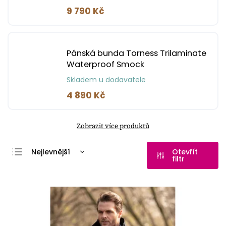
9 790 Kč
Pánská bunda Torness Trilaminate
Waterproof Smock
Skladem u dodavatele
4 890 Kč
Zobrazit více produktů
Nejlevnější
Otevřít
filtr
Nejdražší
Nejprodávanější
Abecedně