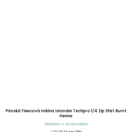
Pánská fleecová mikina Islander Techpro 1/4 Zip Shirt Burnt
Henna
Skladem u dodavatele
1 231,40 Kč bez DPH