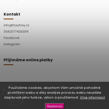
Kontakt
info
@
foxyfoxy.cz
00420774333314
Facebook
Instagram
Přijímáme online platby
Používáme cookies, abychom Vám umožnili pohodlné
prohlížení webu a díky analýze provozu webu neustále
Facebook
Instagram
zlepšovali jeho funkce, výkon a použitelnost.
Více informací
Nastavení