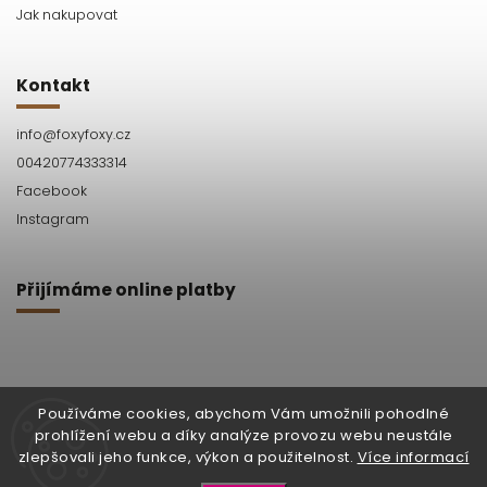
Jak nakupovat
Kontakt
info
@
foxyfoxy.cz
00420774333314
Facebook
Instagram
Přijímáme online platby
Používáme cookies, abychom Vám umožnili pohodlné
prohlížení webu a díky analýze provozu webu neustále
Facebook
Instagram
zlepšovali jeho funkce, výkon a použitelnost.
Více informací