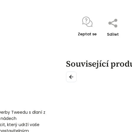
Zeptat se
Sdílet
Související prod
Previous
Derby Tweedu s dlaní z
á nádech
it, který udrží vaše
 nastavitelným