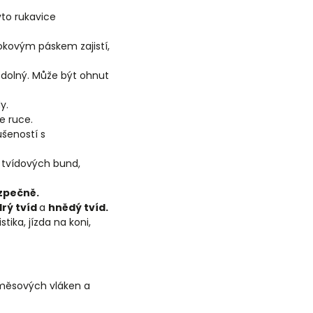
yto rukavice
vokovým páskem zajistí,
odolný. Může být ohnut
y.
e ruce.
šeností s
 tvídových bund,
zpečně.
drý tvíd
a
hnědý tvíd.
istika, jízda na koni,
směsových vláken a