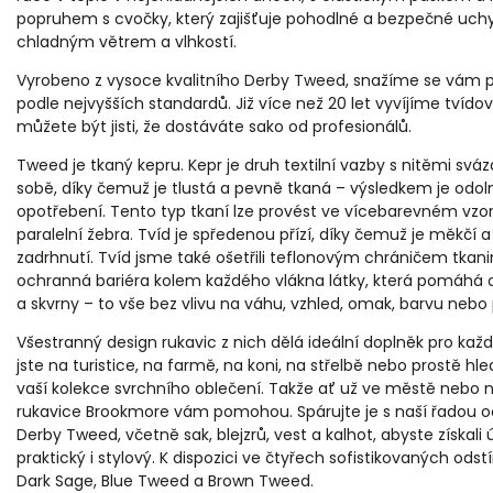
popruhem s cvočky, který zajišťuje pohodlné a bezpečné uchy
chladným větrem a vlhkostí.
Pánská bun
Vyrobeno z vysoce kvalitního Derby Tweed, snažíme se vám p
podle nejvyšších standardů. Již více než 20 let vyvíjíme tvídov
můžete být jisti, že dostáváte sako od profesionálů.
Tweed je tkaný kepru. Kepr je druh textilní vazby s nitěmi svá
sobě, díky čemuž je tlustá a pevně tkaná – výsledkem je odoln
opotřebení. Tento typ tkaní lze provést ve vícebarevném vzor
paralelní žebra. Tvíd je spředenou přízí, díky čemuž je měkčí
zadrhnutí.
Tvíd jsme také ošetřili teflonovým chráničem tkani
ochranná bariéra kolem každého vlákna látky, která pomáhá o
a skvrny – to vše bez vlivu na váhu, vzhled, omak, barvu nebo 
Všestranný design rukavic z nich dělá ideální doplněk pro každo
jste na turistice, na farmě, na koni, na střelbě nebo prostě h
vaší kolekce svrchního oblečení. Takže ať už ve městě nebo 
rukavice Brookmore vám pomohou.
Spárujte je s naší řadou 
Derby Tweed, včetně sak, blejzrů, vest a kalhot, abyste získali ú
praktický i stylový. K dispozici ve čtyřech sofistikovaných odst
Dark Sage, Blue Tweed a Brown Tweed.