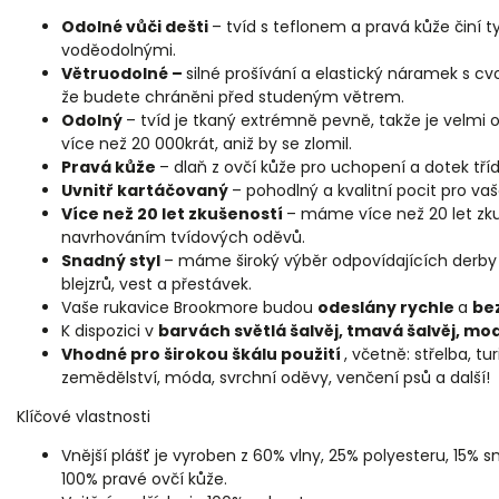
Odolné vůči dešti
– tvíd s teflonem a pravá kůže činí t
voděodolnými.
Větruodolné –
silné prošívání a elastický náramek s c
že budete chráněni před studeným větrem.
Odolný
–
tvíd je tkaný extrémně pevně, takže je velmi 
více než 20 000krát, aniž by se zlomil.
Pravá kůže
– dlaň z ovčí kůže pro uchopení a dotek tříd
Uvnitř kartáčovaný
– pohodlný a kvalitní pocit pro vaš
Více než 20 let zkušeností
– máme více než 20 let zku
navrhováním tvídových oděvů.
Snadný styl
– máme široký výběr odpovídajících derby
blejzrů, vest a přestávek.
Vaše rukavice Brookmore budou
odeslány rychle
a
be
K dispozici v
barvách světlá šalvěj, tmavá šalvěj, mo
Vhodné pro širokou škálu použití
, včetně: střelba, tur
zemědělství, móda, svrchní oděvy, venčení psů a další!
Klíčové vlastnosti
Vnější plášť je vyroben z
60% vlny, 25% polyesteru, 15% 
100% pravé ovčí kůže.