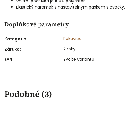
Vnitřní podšívka je 100% polyester.
Elastický náramek s nastavitelným páskem s cvočky.
Doplňkové parametry
Rukavice
Kategorie
:
2 roky
Záruka
:
Zvolte variantu
EAN
:
Podobné (3)