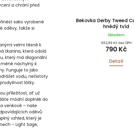
cení a chrání před
da Derby Tweed Barlaston
Bekovka Derby Tweed 
řinést sako vyrobené
hnědý tvíd
hnědý tvíd
é oděvy, takže si
Skladem
Skladem
3 545,45 Kč bez DPH
652,89 Kč bez DPH
zanými velmi těsně k
4 290 Kč
790 Kč
á tkanina, která odolá
u, který má diagonální
Detail
Detail
 a méně náchylný k
ny. Funguje to jako
drážet vodu, nečistoty
prodyšnost látky.
u příležitost, ať už
ledáte módní doplněk do
na venkově – naše
odpovídajících oděvů
plný vzhled, který je
ínech – Light Sage,