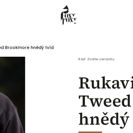
ed Brookmore hnědý tvíd
 COEUR
Dámské
Pánské
Děti
Kód:
Zvolte variantu
Rukav
Tweed
hnědý 