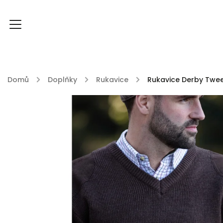
Domů
/
Doplňky
/
Rukavice
/
Rukavice Derby Twe
FOXY FOXY kolekce
FABLE ENGLAND
DU