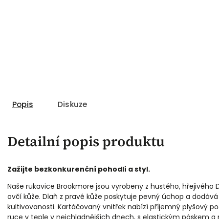
Popis
Diskuze
Detailní popis produktu
Zažijte bezkonkurenční pohodlí a styl.
Naše rukavice Brookmore jsou vyrobeny z hustého, hřejivého 
ovčí kůže.
Dlaň z pravé kůže poskytuje pevný úchop a dodáv
kultivovanosti. Kartáčovaný vnitřek nabízí příjemný plyšový poc
ruce v teple v nejchladnějších dnech, s elastickým páskem a