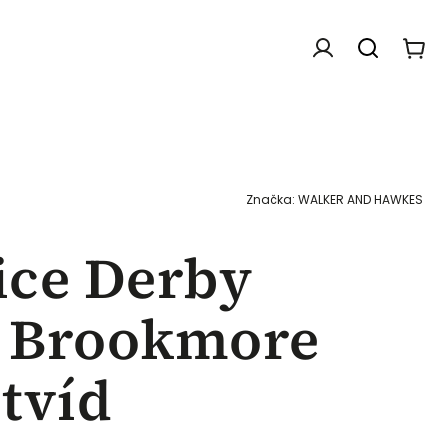
Doplňky
Dárkové poukazy
Chovatelské f
Značka:
WALKER AND HAWKES
ice Derby
 Brookmore
tvíd