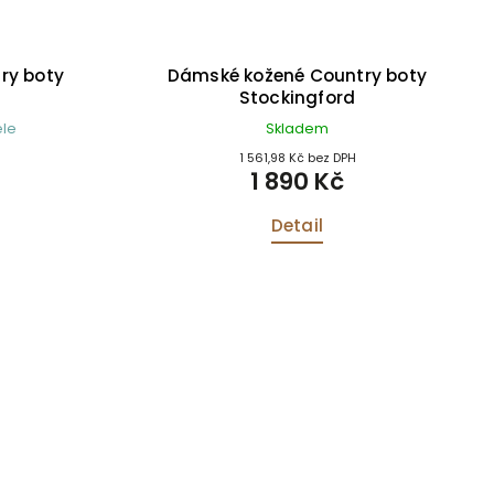
ve
Dámské kožené Country boty
D
Ambleside
Skladem u dodavatele
1 561,98 Kč bez DPH
1 890 Kč
Detail