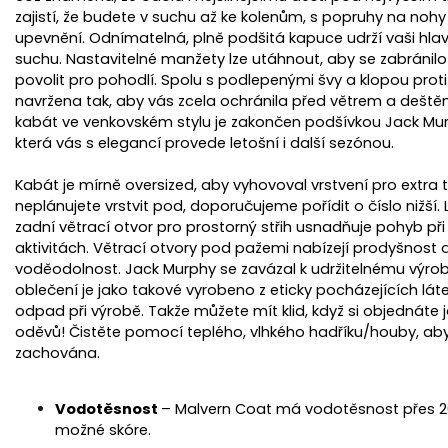
zajistí, že budete v suchu až ke kolenům, s popruhy na noh
upevnění. Odnímatelná, plně podšitá kapuce udrží vaši hlav
suchu. Nastavitelné manžety lze utáhnout, aby se zabránilo 
Dámský svetr z merino vlny
Dámský svet
povolit pro pohodlí. Spolu s podlepenými švy a klopou proti
Whitemore perlový
Whitem
navržena tak, aby vás zcela ochránila před větrem a deště
Skladem
S
kabát ve venkovském stylu je zakončen podšívkou Jack Mur
která vás s elegancí provede letošní i další sezónou.
3 049,59 Kč bez DPH
3 049,5
3 690 Kč
3 
Kabát je mírně oversized, aby vyhovoval vrstvení pro extra 
Detail
D
neplánujete vrstvit pod, doporučujeme pořídit o číslo nižší. 
zadní větrací otvor pro prostorný střih usnadňuje pohyb př
aktivitách. Větrací otvory pod pažemi nabízejí prodyšnost a
voděodolnost. Jack Murphy se zavázal k udržitelnému výrob
oblečení je jako takové vyrobeno z eticky pocházejících látek
odpad při výrobě. Takže můžete mít klid, když si objednáte jak
oděvů! Čistěte pomocí teplého, vlhkého hadříku/houby, ab
zachována.
Vodotěsnost
– Malvern Coat má vodotěsnost přes 2
možné skóre.