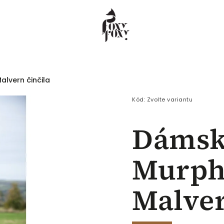
lvern činčila
 COEUR
Dámské
Pánské
Děti
Kód:
Zvolte variantu
Dámský
Murph
Malver