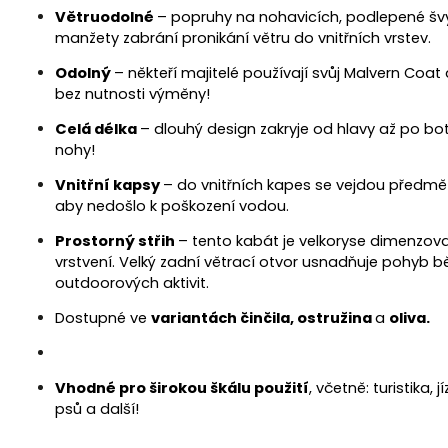
Větruodolné
– popruhy na nohavicích, podlepené švy
manžety zabrání pronikání větru do vnitřních vrstev.
Odolný
– někteří majitelé používají svůj Malvern Coat
bez nutnosti výměny!
Celá délka
– dlouhý design zakryje od hlavy až po bo
nohy!
Vnitřní kapsy
– do vnitřních kapes se vejdou předměty
aby nedošlo k poškození vodou.
Prostorný střih
– tento kabát je velkoryse dimenzo
vrstvení. Velký zadní větrací otvor usnadňuje pohyb 
outdoorových aktivit.
Dostupné ve
variantách činčila, ostružina
a
oliva.
Vhodné pro širokou škálu použití
, včetně: turistika, 
psů a další!