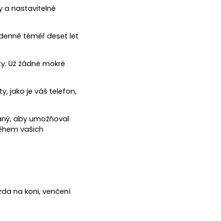
 a nastavitelné
 denně téměř deset let
ty. Už žádné mokré
, jako je váš telefon,
vaný, aby umožňoval
během vašich
jízda na koni, venčení