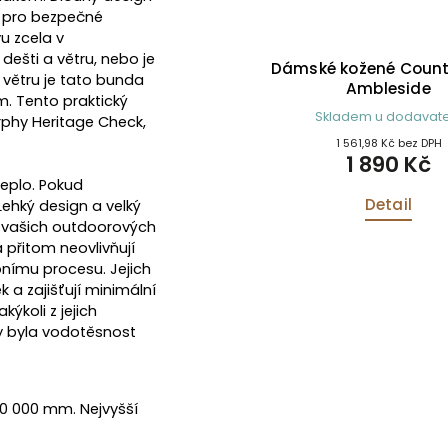
y pro bezpečné
u zcela v
dešti a větru, nebo je
r z merino vlny
Kalhoty Wax Treggings Oli
 větru je tato bunda
ore zelený
m. Tento praktický
kladem
Skladem u dodavatele
phy Heritage Check,
9 Kč bez DPH
983,47 Kč bez DPH
690 Kč
1 190 Kč
teplo. Pokud
etail
Detail
Lehký design a velký
i vašich outdoorových
 přitom neovlivňují
nímu procesu. Jejich
 a zajišťují minimální
ýkoli z jejich
y byla vodotěsnost
0 000 mm. Nejvyšší