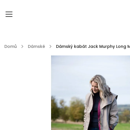
Domů
/
Dámské
/
Dámský kabát Jack Murphy Long Ma
FOXY FOXY kolekce
FABLE ENGLAND
DU