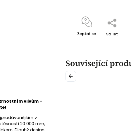
Zeptat se
Sdílet
Související prod
Previous
ětrnostním vlivům –
te!
ejprodávanějším v
dotěsností 20 000 mm,
tlakem. Dlouhý design