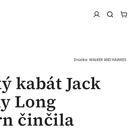
Doplňky
Dárkové poukazy
Chovatelské f
Značka:
WALKER AND HAWKES
 kabát Jack
y Long
n činčila