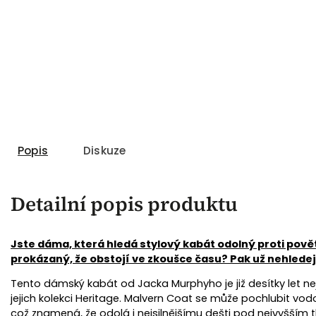
Popis
Diskuze
Detailní popis produktu
Jste dáma, která hledá stylový kabát odolný proti pov
prokázaný, že obstojí ve zkoušce času? Pak už nehledej
Tento dámský kabát od Jacka Murphyho je již desítky let n
jejich kolekci Heritage. Malvern Coat se může pochlubit vo
což znamená, že odolá i nejsilnějšímu dešti pod nejvyšším 