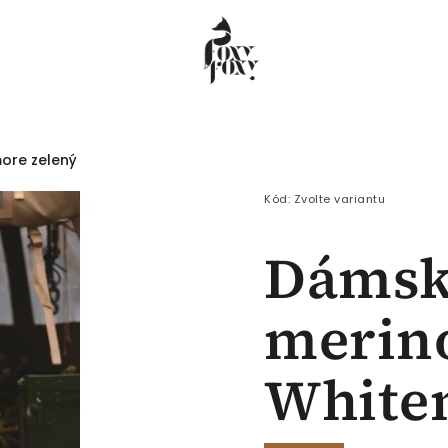
ore zelený
 COEUR
Dámské
Pánské
Děti
Kód:
Zvolte variantu
Dámský
merin
White