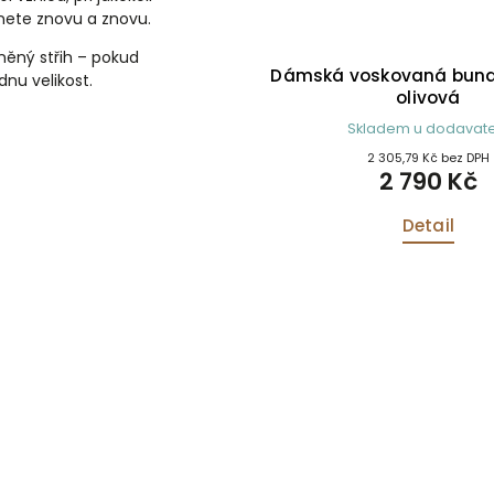
hnete znovu a znovu.
něný střih – pokud
lobouk Richmond Fedora s
Dámská voskovaná bund
dnu velikost.
mem a broží z peří zelený
olivová
Skladem
Skladem u dodavate
1 066,12 Kč bez DPH
2 305,79 Kč bez DPH
1 290 Kč
2 790 Kč
Detail
Detail