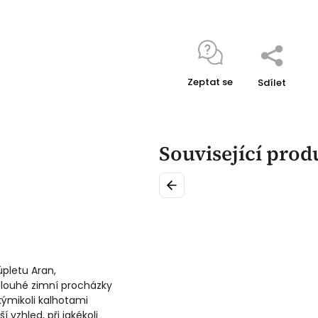
Zeptat se
Sdílet
Související prod
Previous
úpletu Aran,
 dlouhé zimní procházky
kýmikoli kalhotami
 vzhled, při jakékoli