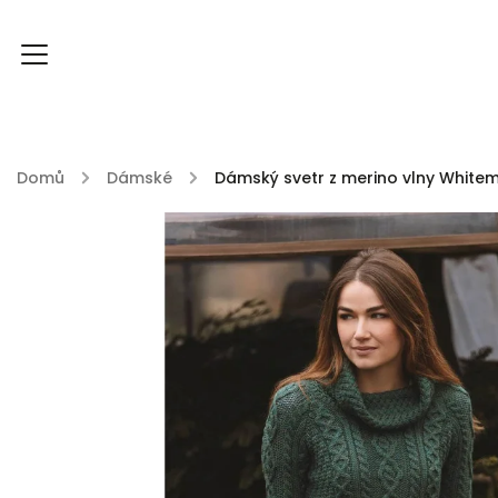
Domů
/
Dámské
/
Dámský svetr z merino vlny Whitem
FOXY FOXY kolekce
FABLE ENGLAND
DU