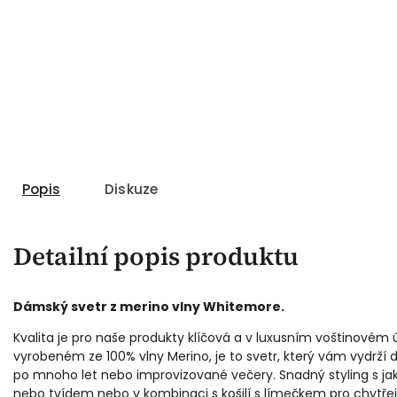
Popis
Diskuze
Detailní popis produktu
Dámský svetr z merino vlny Whitemore.
Kvalita je pro naše produkty klíčová a v luxusním voštinovém 
vyrobeném ze 100% vlny Merino, je to svetr, který vám vydrží
po mnoho let nebo improvizované večery. Snadný styling s ja
nebo tvídem nebo v kombinaci s košilí s límečkem pro chytřejší