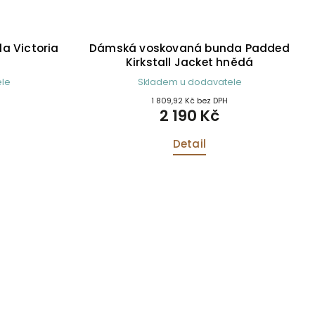
a Victoria
Dámská voskovaná bunda Padded
Kirkstall Jacket hnědá
le
Skladem u dodavatele
1 809,92 Kč bez DPH
2 190 Kč
Detail