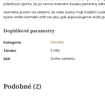
příležitosti zjistíte, že po tomto krásném kousku pleteniny sá
Vezměte prosím na vědomí, že naše svetry mají tradiční uvol
Plstěný k
byste chtěli normální střih na ulici, pak doporučujeme snížit je
koženým le
Doplňkové parametry
Dámské
Kategorie
:
2 roky
Záruka
:
Zvolte variantu
EAN
:
Podobné (2)