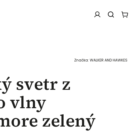
Doplňky
Dárkové poukazy
Chovatelské f
Značka:
WALKER AND HAWKES
 svetr z
o vlny
more zelený