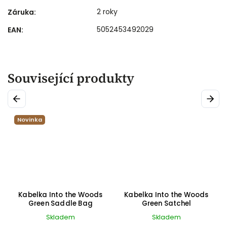
2 roky
Záruka
:
5052453492029
EAN
:
Související produkty
Previous
Next
Novinka
x
Kabelka Into the Woods
Kabelka Into the Woods
e
Green Saddle Bag
Green Satchel
Skladem
Skladem