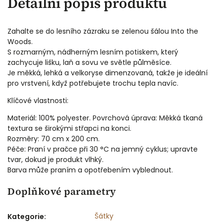
Detailní popis produktu
Zahalte se do lesního zázraku se zelenou šálou Into the
Woods.
S rozmarným, nádherným lesním potiskem, který
zachycuje lišku, laň a sovu ve světle půlměsíce.
Je měkká, lehká a velkoryse dimenzovaná, takže je ideální
pro vrstvení, když potřebujete trochu tepla navíc.
Klíčové vlastnosti:
Materiál: 100% polyester. Povrchová úprava: Měkká tkaná
textura se širokými střapci na konci.
Rozměry: 70 cm x 200 cm.
Péče: Praní v pračce při 30 °C na jemný cyklus; upravte
tvar, dokud je produkt vlhký.
Barva může praním a opotřebením vyblednout.
Doplňkové parametry
Šátky
Kategorie
: