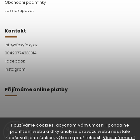
Obchodní podmínky
Jak nakupovat
Kontakt
info
@
foxyfoxy.cz
00420774333314
Facebook
Instagram
Přijímáme online platby
Používáme cookies, abychom Vám umožnili pohodlné
prohlížení webu a díky analýze provozu webu neustále
Facebook
Instagram
zlepšovali jeho funkce, výkon a použitelnost.
Více informací