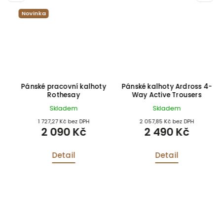
Novinka
Pánské pracovní kalhoty
Pánské kalhoty Ardross 4-
n
Rothesay
Way Active Trousers
Skladem
Skladem
1 727,27 Kč bez DPH
2 057,85 Kč bez DPH
2 090 Kč
2 490 Kč
Detail
Detail