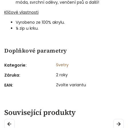
móda, svrchní oděvy, venčení psů a další!
Klíčové vlastnosti
Vyrobeno ze 100% akrylu.
¼ zip u krku.
Doplňkové parametry
Svetry
Kategorie
:
2 roky
Záruka
:
Zvolte variantu
EAN
:
Související produkty
Previous
Next