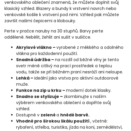
venkovského oblečení znamená, že můžete doplnit svůj
klasický vzhled. Blazery a bundy k vrstvení navrch nebo
venkovské košile k vrstvení pod nimi. Vzhled pak můžete
završit našimi čepicemi a klobouky.
Perte v pračce naruby na 30 stupňů. Barvy perte
odděleně. Nebělit, žehlit ani sušit v sušičce.
Akrylové vlákno –
vyrobené z měkkého a odolného
vlákna pro každodenní použití.
Snadná údržba –
na rozdíl od běžné vlny je tento
svetr méně citlivý na prací prostředek a teplou
vodu, takže se při běžném praní nesráží ani neloupe.
Lehká –
ideální jako vrstva pro aktivní outdoorové
muže.
Funkce na zip u krku –
moderní dotek klasiky.
Snadno se stylizuje –
zkombinujte s naším
výběrem venkovského oblečení a doplňte svůj
vzhled.
Dostupné v
zelené
a
hnědé barvě.
Vhodné pro širokou škálu použití
, včetně:
rybaření, střelba, turistika, jízda na koni, zemědělství,