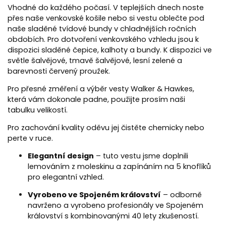
Vhodné do každého počasí. V teplejších dnech noste
přes naše venkovské košile nebo si vestu oblečte pod
naše sladěné tvídové bundy v chladnějších ročních
obdobích. Pro dotvoření venkovského vzhledu jsou k
dispozici sladěné čepice, kalhoty a bundy. K dispozici ve
světle šalvějové, tmavě šalvějové, lesní zelené a
barevnosti červený proužek.
Pro přesné změření a výběr vesty Walker & Hawkes,
která vám dokonale padne, použijte prosím naši
tabulku velikostí.
Pro zachování kvality oděvu jej čistěte chemicky nebo
perte v ruce.
Elegantní design
– tuto vestu jsme doplnili
lemováním z moleskinu a zapínáním na 5 knoflíků
pro elegantní vzhled.
Vyrobeno ve Spojeném království
– odborně
navrženo a vyrobeno profesionály ve Spojeném
království s kombinovanými 40 lety zkušeností.