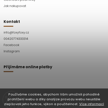
Jak nakupovat
Kontakt
info
@
foxyfoxy.cz
00420774333314
Facebook
Instagram
Přijímáme online platby
Používáme cookies, abychom Vám umožnili pohodlné
prohlížení webu a díky analýze provozu webu neustále
Facebook
Instagram
zlepšovali jeho funkce, výkon a použitelnost.
Více informací