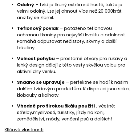
Odolný
– tvíd je tkaný extrémně hustě, takže je
velmi odolný. Lze jej ohnout více než 20 000krát,
aniž by se zlomil.
Teflonový povlak
– potaženo teflonovou
ochranou tkaniny pro nejvyšší kvalitu a odolnost.
Pomáhá odpuzovat nečistoty, skvrny a další
tekutiny.
Volnost pohybu
– prostorné otvory pro rukávy a
lehký design dělají z této vesty skvělou volbu pro
aktivní dny venku.
Snadno se upravuje
– perfektně se hodí k našim
dalším tvídovým produktům. K dispozici jsou saka,
klobouky a kalhoty.
Vhodné pro širokou škálu použití
, včetně:
střelby,
myslivosti,
turistiky, jízdy na koni,
zemědělství, módy, venčení psů a dalších!
Klíčové vlastnosti