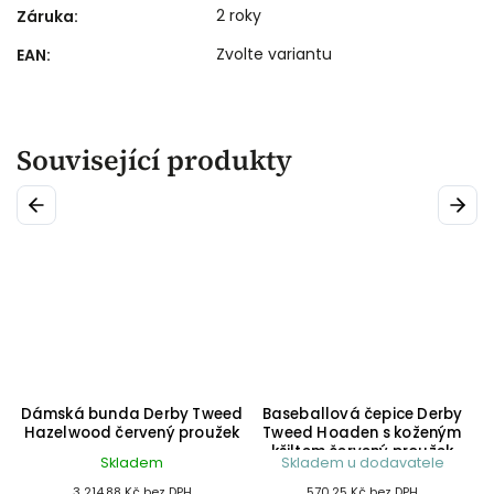
2 roky
Záruka
:
Zvolte variantu
EAN
:
Související produkty
Previous
Next
d
Dámská bunda Derby Tweed
Baseballová čepice Derby
k
Hazelwood červený proužek
Tweed Hoaden s koženým
C
kšiltem červený proužek
Skladem
Skladem u dodavatele
3 214,88 Kč bez DPH
570,25 Kč bez DPH