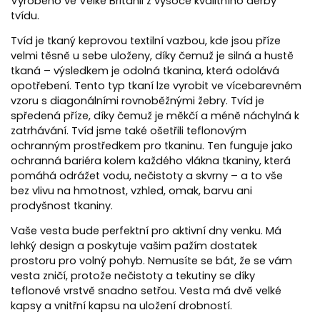
Vyrobeno ve Velké Británii z vysoce kvalitního derby
tvídu.
Tvíd je tkaný keprovou textilní vazbou, kde jsou příze
velmi těsně u sebe uloženy, díky čemuž je silná a hustě
tkaná – výsledkem je odolná tkanina, která odolává
opotřebení. Tento typ tkaní lze vyrobit ve vícebarevném
vzoru s diagonálními rovnoběžnými žebry. Tvíd je
spředená příze, díky čemuž je měkčí a méně náchylná k
zatrhávání. Tvíd jsme také ošetřili teflonovým
ochranným prostředkem pro tkaninu. Ten funguje jako
ochranná bariéra kolem každého vlákna tkaniny, která
pomáhá odrážet vodu, nečistoty a skvrny – a to vše
bez vlivu na hmotnost, vzhled, omak, barvu ani
prodyšnost tkaniny.
Vaše vesta bude perfektní pro aktivní dny venku. Má
lehký design a poskytuje vašim pažím dostatek
prostoru pro volný pohyb. Nemusíte se bát, že se vám
vesta zničí, protože nečistoty a tekutiny se díky
teflonové vrstvě snadno setřou. Vesta má dvě velké
kapsy a vnitřní kapsu na uložení drobností.