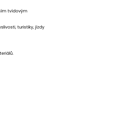
lším tvídovým
slivosti,
turistiky, jízdy
eriálů.