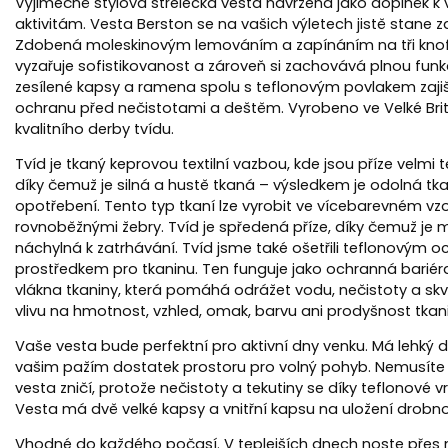
Výjimečně stylová střelecká vesta navržená jako doplněk 
aktivitám. Vesta Berston se na vašich výletech jistě stane z
Zdobená moleskinovým lemováním a zapínáním na tři knofl
vyzařuje sofistikovanost a zároveň si zachovává plnou funkč
zesílené kapsy a ramena spolu s teflonovým povlakem zajiš
ochranu před nečistotami a deštěm. Vyrobeno ve Velké Brit
kvalitního derby tvídu.
Tvíd je tkaný keprovou textilní vazbou, kde jsou příze velmi 
díky čemuž je silná a hustě tkaná – výsledkem je odolná tk
opotřebení. Tento typ tkaní lze vyrobit ve vícebarevném vz
rovnoběžnými žebry. Tvíd je spředená příze, díky čemuž je
náchylná k zatrhávání. Tvíd jsme také ošetřili teflonovým 
prostředkem pro tkaninu. Ten funguje jako ochranná barié
vlákna tkaniny, která pomáhá odrážet vodu, nečistoty a skv
vlivu na hmotnost, vzhled, omak, barvu ani prodyšnost tkani
Vaše vesta bude perfektní pro aktivní dny venku. Má lehký 
vašim pažím dostatek prostoru pro volný pohyb. Nemusíte 
vesta zničí, protože nečistoty a tekutiny se díky teflonové 
Vesta má dvě velké kapsy a vnitřní kapsu na uložení drobno
Vhodné do každého počasí. V teplejších dnech noste přes 