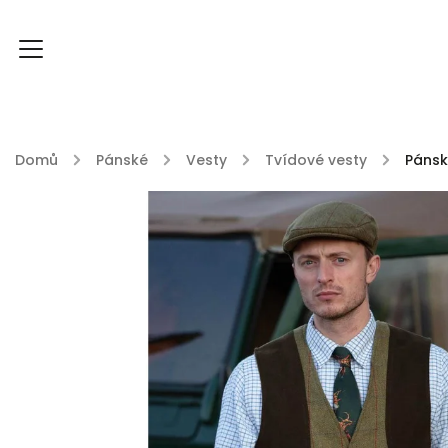
Domů
/
Pánské
/
Vesty
/
Tvídové vesty
/
Pánsk
FOXY FOXY kolekce
FABLE ENGLAND
DU