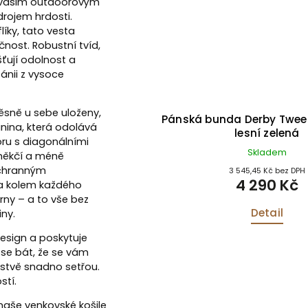
k vašim outdoorovým
drojem hrdosti.
íky, tato vesta
nost. Robustní tvíd,
ťují odolnost a
ánii z vysoce
těsně u sebe uloženy,
Pánská bunda Derby Twee
anina, která odolává
lesní zelená
oru s diagonálními
Skladem
 měkčí a méně
ochranným
3 545,45 Kč bez DPH
4 290 Kč
ra kolem každého
rny – a to vše bez
Detail
ny.
design a poskytuje
se bát, že se vám
vrstvě snadno setřou.
stí.
naše venkovské košile