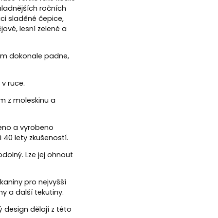
ladnějších ročních
ci sladěné čepice,
jové, lesní zelené a
vám dokonale padne,
 v ruce.
ím z moleskinu a
eno a vyrobeno
40 lety zkušeností.
odolný. Lze jej ohnout
aniny pro nejvyšší
 a další tekutiny.
 design dělají z této