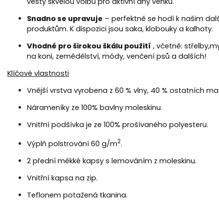
vesty skvělou volbu pro aktivní dny venku.
Snadno se upravuje
– perfektně se hodí k našim da
produktům. K dispozici jsou saka, klobouky a kalhoty.
Vhodné pro širokou škálu použití
, včetně: střelby,
my
na koni, zemědělství, módy, venčení psů a dalších!
Klíčové vlastnosti
Vnější vrstva vyrobena z 60 % vlny, 40 % ostatních mat
Nárameníky ze 100% bavlny moleskinu.
Vnitřní podšívka je ze 100% prošívaného polyesteru.
2
Výplň polstrování 60 g/m
.
2 přední měkké kapsy s lemováním z moleskinu.
Vnitřní kapsa na zip.
Teflonem potažená tkanina.