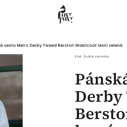
á vesta Men’s Derby Tweed Berston Waistcoat lesní zelená
 COEUR
Dámské
Pánské
Děti
Kód:
Zvolte variantu
Pánská
Derby
Bersto