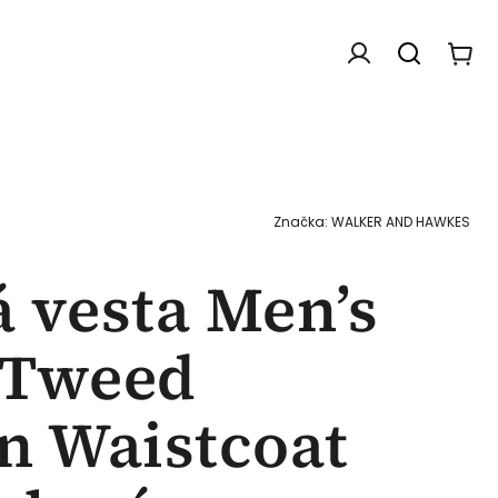
Doplňky
Dárkové poukazy
Chovatelské f
Značka:
WALKER AND HAWKES
 vesta Men’s
 Tweed
n Waistcoat