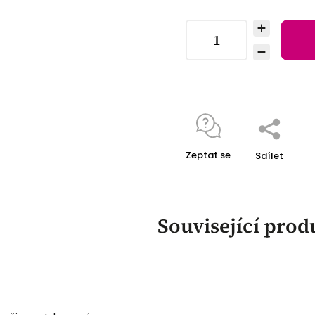
Zeptat se
Sdílet
Související prod