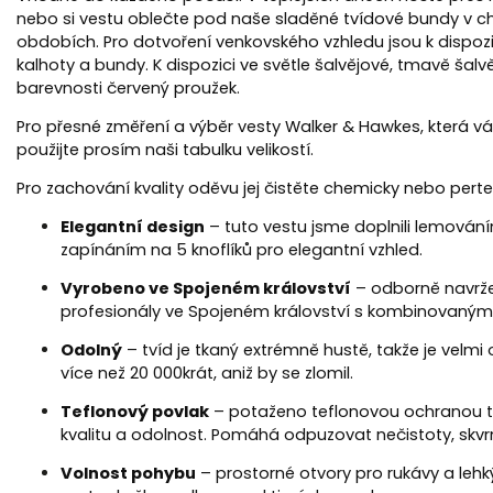
nebo si vestu oblečte pod naše sladěné tvídové bundy v ch
obdobích. Pro dotvoření venkovského vzhledu jsou k dispozi
kalhoty a bundy. K dispozici ve světle šalvějové, tmavě šalvě
barevnosti červený proužek.
Pro přesné změření a výběr vesty Walker & Hawkes, která 
použijte prosím naši tabulku velikostí.
Pro zachování kvality oděvu jej čistěte chemicky nebo perte
Elegantní design
– tuto vestu jsme doplnili lemován
zapínáním na 5 knoflíků pro elegantní vzhled.
Vyrobeno ve Spojeném království
– odborně navrž
profesionály ve Spojeném království s kombinovanými 
Odolný
– tvíd je tkaný extrémně hustě, takže je velmi 
více než 20 000krát, aniž by se zlomil.
Teflonový povlak
– potaženo teflonovou ochranou tk
kvalitu a odolnost. Pomáhá odpuzovat nečistoty, skvrny
Volnost pohybu
– prostorné otvory pro rukávy a lehký