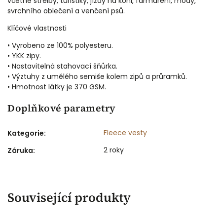
včetně střelby, turistiky, jízdy na koni, farmaření, módy,
svrchního oblečení a venčení psů.
Klíčové vlastnosti
• Vyrobeno ze 100% polyesteru.
• YKK zipy.
• Nastavitelná stahovací šňůrka.
• Výztuhy z umělého semiše kolem zipů a průramků.
• Hmotnost látky je 370 GSM.
Doplňkové parametry
Fleece vesty
Kategorie
:
2 roky
Záruka
:
Související produkty