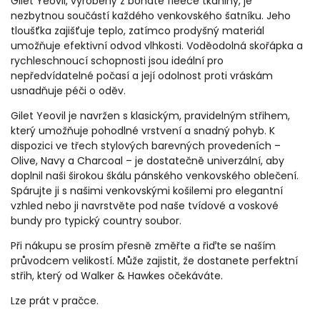
Gilet Yeovil, vyrobený z bohaté fleece tkaniny, je
nezbytnou součástí každého venkovského šatníku. Jeho
tloušťka zajišťuje teplo, zatímco prodyšný materiál
umožňuje efektivní odvod vlhkosti. Voděodolná skořápka a
rychleschnoucí schopnosti jsou ideální pro
nepředvídatelné počasí a její odolnost proti vráskám
usnadňuje péči o oděv.
Gilet Yeovil je navržen s klasickým, pravidelným střihem,
který umožňuje pohodlné vrstvení a snadný pohyb. K
dispozici ve třech stylových barevných provedeních –
Olive, Navy a Charcoal – je dostatečně univerzální, aby
doplnil naši širokou škálu pánského venkovského oblečení.
Spárujte ji s našimi venkovskými košilemi pro elegantní
vzhled nebo ji navrstvěte pod naše tvídové a voskové
bundy pro typický country soubor.
Při nákupu se prosím přesně změřte a řiďte se naším
průvodcem velikostí. Může zajistit, že dostanete perfektní
střih, který od Walker & Hawkes očekáváte.
Lze prát v pračce.