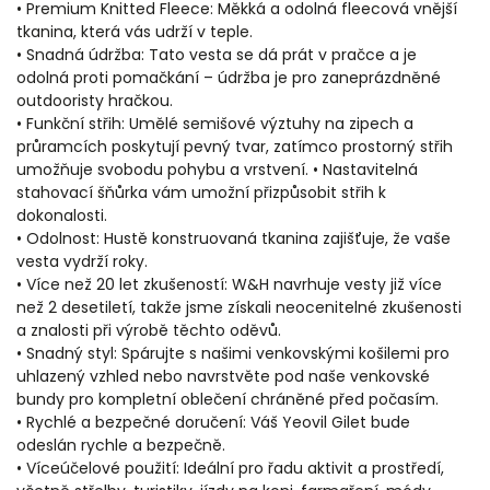
• Premium Knitted Fleece: Měkká a odolná fleecová vnější
tkanina, která vás udrží v teple.
• Snadná údržba: Tato vesta se dá prát v pračce a je
odolná proti pomačkání – údržba je pro zaneprázdněné
outdooristy hračkou.
• Funkční střih: Umělé semišové výztuhy na zipech a
průramcích poskytují pevný tvar, zatímco prostorný střih
umožňuje svobodu pohybu a vrstvení. • Nastavitelná
stahovací šňůrka vám umožní přizpůsobit střih k
dokonalosti.
• Odolnost: Hustě konstruovaná tkanina zajišťuje, že vaše
vesta vydrží roky.
• Více než 20 let zkušeností: W&H navrhuje vesty již více
než 2 desetiletí, takže jsme získali neocenitelné zkušenosti
a znalosti při výrobě těchto oděvů.
• Snadný styl: Spárujte s našimi venkovskými košilemi pro
uhlazený vzhled nebo navrstvěte pod naše venkovské
bundy pro kompletní oblečení chráněné před počasím.
• Rychlé a bezpečné doručení: Váš Yeovil Gilet bude
odeslán rychle a bezpečně.
• Víceúčelové použití: Ideální pro řadu aktivit a prostředí,