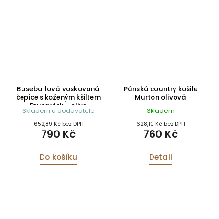
Baseballová voskovaná
Pánská country košile
čepice s koženým kšiltem
Murton olivová
Brunswick – olive
Skladem u dodavatele
Skladem
652,89 Kč bez DPH
628,10 Kč bez DPH
790 Kč
760 Kč
Do košíku
Detail