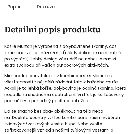
Popis
Diskuze
Detailní popis produktu
Košile Murton je vyrobena z polybavlněné tkaniny, což
znamená, že se snáze žehlí (někdy dokonce není nutné
po vyprání). Lehký design vás udrží na nohou a nabízí
extra svobodu při vašich outdoorových aktivitách.
Mimořádná použitelnost v kombinaci se stylistickou
všestranností z něj dělá základní šatník každého muže.
Ačkoli je to lehká košile, polybavlna je odolná tkanina, která
nepodléhá snadnému opotřebení. Vnitřek je kartáčovaný
pro měkký a pohodlný pocit na pokožce.
Dá se snadno bez obav obléknout na tělo nebo
na. Doplňte country vzhled kombinací s naším výběrem
tvídových/voskových vest a bund. Nebo zvolte
sofistikovanější vzhled s našimi tvídovými vestami a