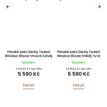
Previous
Next
d
Pánské sako Derby Tweed
Pánské sako Derby Tweed
ěj
Windsor Blazer tmavá šalvěj
Windsor Blazer hnědý tvíd
Skladem
Skladem
4 619,83 Kč bez DPH
4 619,83 Kč bez DPH
5 590 Kč
5 590 Kč
Detail
Detail