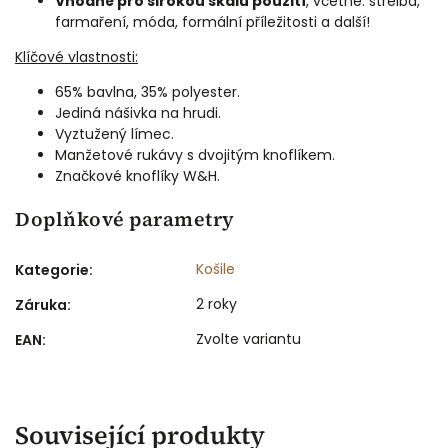
Vhodné pro širokou škálu použití
, včetně: střelba,
farmaření, móda, formální příležitosti a další!
Klíčové vlastnosti:
65% bavlna, 35% polyester.
Jediná nášivka na hrudi.
Vyztužený límec.
Manžetové rukávy s dvojitým knoflíkem.
Značkové knoflíky W&H.
Doplňkové parametry
Košile
Kategorie
:
2 roky
Záruka
:
Zvolte variantu
EAN
:
Související produkty