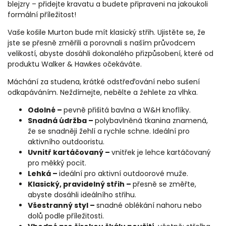
blejzry – přidejte kravatu a budete připraveni na jakoukoli
formální příležitost!
Vaše košile Murton bude mít klasický střih. Ujistěte se, že
jste se přesně změřili a porovnali s naším průvodcem
velikostí, abyste dosáhli dokonalého přizpůsobení, které od
produktu Walker & Hawkes očekáváte.
Máchání za studena, krátké odstřeďování nebo sušení
odkapáváním. Neždímejte, nebělte a žehlete za vlhka.
Odolné –
pevně přišitá bavlna a W&H knoflíky.
Snadná údržba –
polybavlněná tkanina znamená,
že se snadněji žehlí a rychle schne. Ideální pro
aktivního outdooristu.
Uvnitř kartáčovaný –
vnitřek je lehce kartáčovaný
pro měkký pocit.
Lehká –
ideální pro aktivní outdoorové muže.
Klasický, pravidelný střih –
přesně se změřte,
abyste dosáhli ideálního střihu.
Všestranný styl –
snadné oblékání nahoru nebo
dolů podle příležitosti.