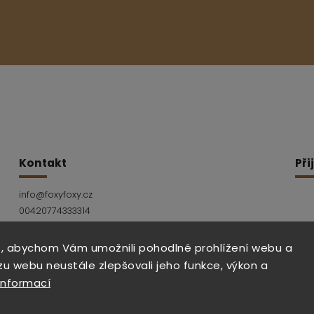
Kontakt
Při
info
@
foxyfoxy.cz
00420774333314
Facebook
Instagram
, abychom Vám umožnili pohodlné prohlížení webu a
zu webu neustále zlepšovali jeho funkce, výkon a
informací
Copyright 2026
foxy foxy
. Všechna práva vyhrazen