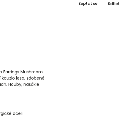
Zeptat se
Sdílet
op Earrings Mushroom
í kouzlo lesa, zdobené
ch. Houby, nasáklé
rgické oceli