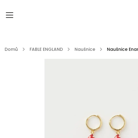
Domů
/
FABLE ENGLAND
/
Naušnice
/
Naušnice Ena
FOXY FOXY kolekce
FABLE ENGLAND
DU