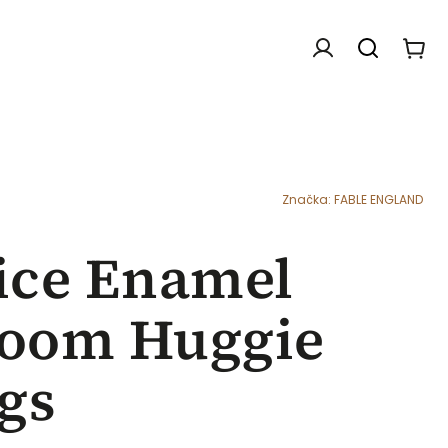
Doplňky
Dárkové poukazy
Chovatelské f
Značka:
FABLE ENGLAND
ice Enamel
oom Huggie
gs