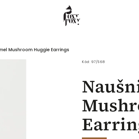
mel Mushroom Huggie Earrings
 COEUR
Dámské
Pánské
Děti
Kód:
97/S68
Naušn
Mushr
Earrin