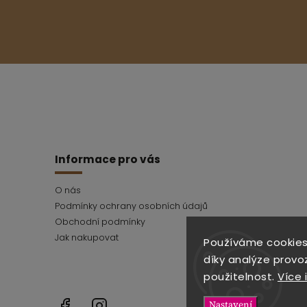
Informace pro vás
O nás
Podmínky ochrany osobních údajů
Obchodní podmínky
Jak nakupovat
Používáme cookies
díky analýze provo
použitelnost.
Více 
Facebook
Instagram
Nastavení