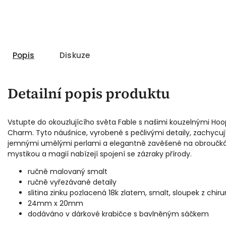
Popis
Diskuze
Detailní popis produktu
Vstupte do okouzlujícího světa Fable s našimi kouzelnými Ho
Charm. Tyto náušnice, vyrobené s pečlivými detaily, zachycuj
jemnými umělými perlami a elegantně zavěšené na obroučká
mystikou a magií nabízejí spojení se zázraky přírody.
ručně malovaný smalt
ručně vyřezávané detaily
slitina zinku pozlacená 18k zlatem, smalt, sloupek z chiru
24mm x 20mm
dodáváno v dárkové krabičce s bavlněným sáčkem