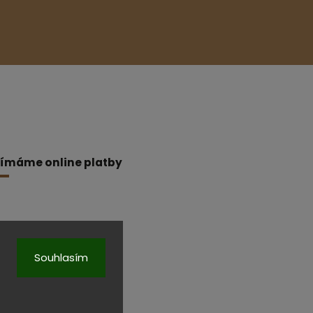
jímáme online platby
Souhlasím
a.