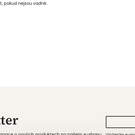
t, pokud nejsou vadné.
ter
formace o nových produktech na našem e-shopu.
Vložením e-mai