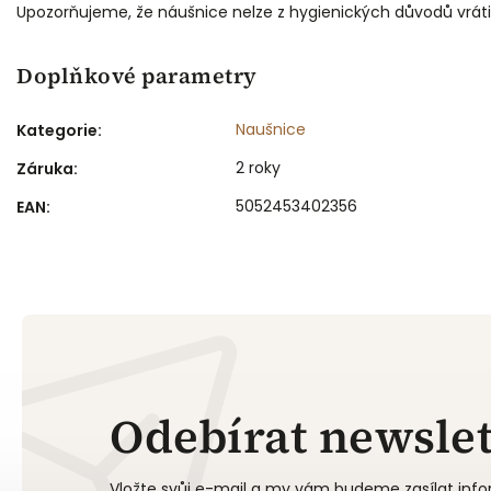
Upozorňujeme, že náušnice nelze z hygienických důvodů vráti
Doplňkové parametry
Naušnice
Kategorie
:
2 roky
Záruka
:
5052453402356
EAN
:
Odebírat newslet
Vložte svůj e-mail a my vám budeme zasílat in