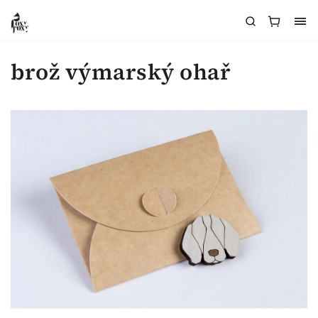
brož výmarský ohař