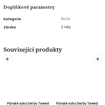
Doplňkové parametry
Brože
Kategorie
:
2 roky
Záruka
:
Související produkty
Previous
Next
by
Pánské sako Derby Tweed
Pánské sako Derby Tweed