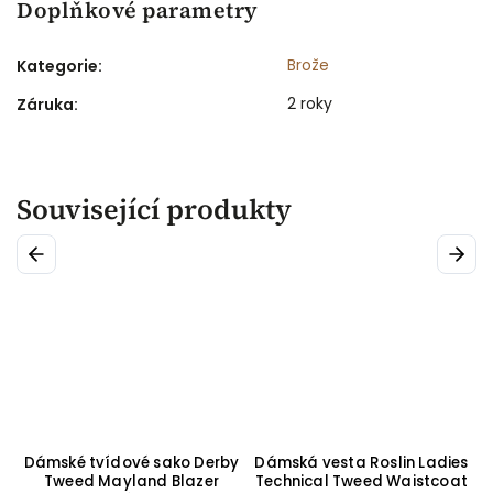
Doplňkové parametry
Brože
Kategorie
:
2 roky
Záruka
:
Související produkty
Previous
Next
ed
Dámské tvídové sako Derby
Dámská vesta Roslin Ladies
ek
Tweed Mayland Blazer
Technical Tweed Waistcoat