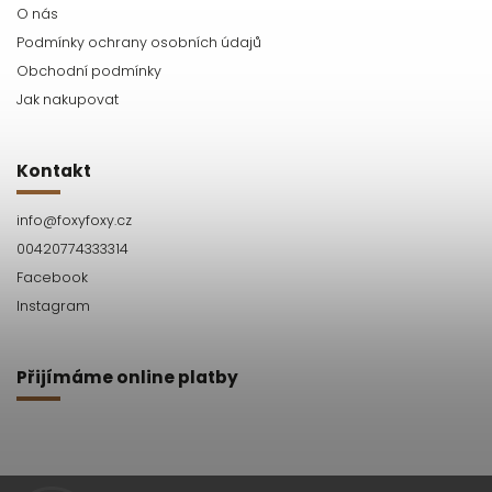
O nás
Podmínky ochrany osobních údajů
Obchodní podmínky
Jak nakupovat
Kontakt
info
@
foxyfoxy.cz
00420774333314
Facebook
Instagram
Přijímáme online platby