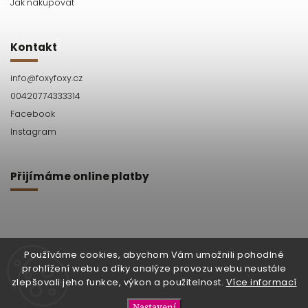
Jak nakupovat
Kontakt
info
@
foxyfoxy.cz
00420774333314
Facebook
Instagram
Přijímáme online platby
Používáme cookies, abychom Vám umožnili pohodlné
prohlížení webu a díky analýze provozu webu neustále
Facebook
Instagram
zlepšovali jeho funkce, výkon a použitelnost.
Více informací
Nastavení