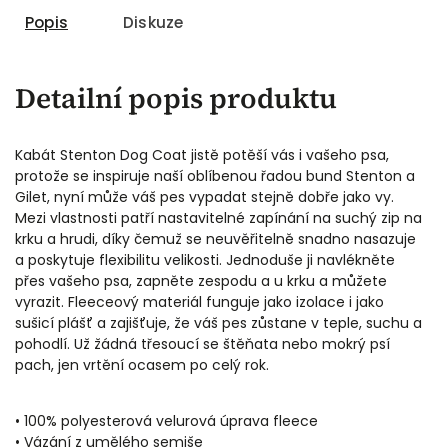
Popis
Diskuze
Detailní popis produktu
Kabát Stenton Dog Coat jistě potěší vás i vašeho psa,
protože se inspiruje naší oblíbenou řadou bund Stenton a
Gilet, nyní může váš pes vypadat stejně dobře jako vy.
Mezi vlastnosti patří nastavitelné zapínání na suchý zip na
krku a hrudi, díky čemuž se neuvěřitelně snadno nasazuje
a poskytuje flexibilitu velikosti. Jednoduše ji navlékněte
přes vašeho psa, zapněte zespodu a u krku a můžete
vyrazit. Fleeceový materiál funguje jako izolace i jako
sušicí plášť a zajišťuje, že váš pes zůstane v teple, suchu a
pohodlí. Už žádná třesoucí se štěňata nebo mokrý psí
pach, jen vrtění ocasem po celý rok.
• 100% polyesterová velurová úprava fleece
• Vázání z umělého semiše