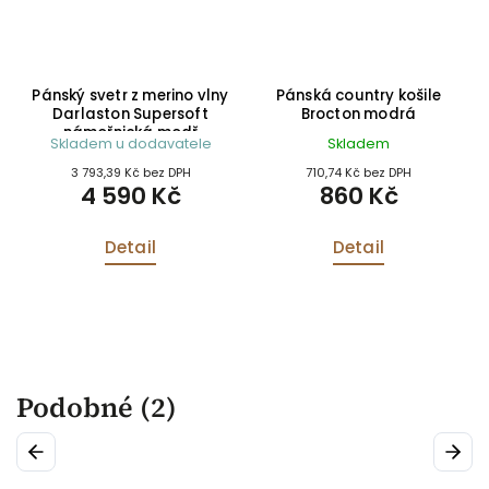
on
Pánský svetr z merino vlny
Pánská country košile
nd
Darlaston Supersoft
Brocton modrá
námořnická modř
Skladem u dodavatele
Skladem
3 793,39 Kč bez DPH
710,74 Kč bez DPH
4 590 Kč
860 Kč
Detail
Detail
Podobné (2)
Previous
Next