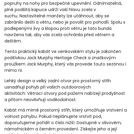
popruhy na nohy pro bezpečné upevnění. Odnímatelná,
plně podšitá kapuce udrží vaši hlavu zcela v
suchu. Nastavitelné manžety lze utáhnout, aby se
zabránilo dešti a větru, nebo je povolit pro pohodlí. Spolu s
podlepenými švy a klopou proti větru je tato bunda
navržena tak, aby vás zcela ochránila před větrem a
deštěm.
Tento praktický kabát ve venkovském stylu je zakončen
podšívkou Jack Murphy Heritage Check a značkovým
proužkem Jack Murphy, který vás provede touto sezónou i
mimo ni.
Lehký design a velký zadní otvor pro prostorný střih
usnadňují pohyb při vašich outdoorových
aktivitách. Větrací otvory pod pažemi nabízejí prodyšnost
a přitom neovlivňují voděodolnost.
Kabát má mírně prostorný střih, který umožňuje vrstvení a
volnost pohybu. Pokud neplánujete vrstvit pod,
doporučujeme pořídit o číslo nižší. Dostupné v olivovém,
námořnickém a černém provedení. Získejte jeho a její