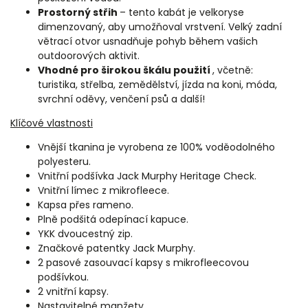
Prostorný střih
– tento kabát je velkoryse
dimenzovaný, aby umožňoval vrstvení. Velký zadní
větrací otvor usnadňuje pohyb během vašich
outdoorových aktivit.
Vhodné pro širokou škálu použití
, včetně:
turistika, střelba, zemědělství, jízda na koni, móda,
svrchní oděvy, venčení psů a další!
Klíčové vlastnosti
Vnější tkanina je vyrobena ze 100% voděodolného
polyesteru.
Vnitřní podšívka Jack Murphy Heritage Check.
Vnitřní límec z mikrofleece.
Kapsa přes rameno.
Plně podšitá odepínací kapuce.
YKK dvoucestný zip.
Značkové patentky Jack Murphy.
2 pasové zasouvací kapsy s mikrofleecovou
podšívkou.
2 vnitřní kapsy.
Nastavitelné manžety.