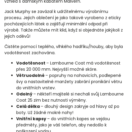
vzhled s dámským kabátem Malvern.
Jack Murphy se zavázal k udržitelnému výrobnímu
procesu. Jejich oblečení je jako takové vyrobeno z eticky
pocházejících látek a zajišťují minimální odpad při
výrobě. Takže můžete mít klid, když si objednáte jakýkoli z
jejich oděvů!
Čistěte pomocí teplého, vlhkého hadříku/houby, aby byla
vodotěsnost zachována.
Vodotěsnost
– Lambourne Coat má vodotěsnost
přes 20 000 mm. Nejvyšší možné skóre.
Větruodolné
– popruhy na nohavicích, podlepené
švy a nastavitelné manžety zabrání pronikání větru
do vnitřních vrstev.
Odolný
– někteří majitelé si nechali svůj Lambourne
Coat 25 zim bez nutnosti výměny.
Celá délka
– dlouhý design zakryje od hlavy až po
boty. Už žádné mokré nohy!
Vnitřní kapsy
– do vnitřních kapes se vejdou
předměty, jako je váš telefon, aby nedošlo k
poškození vodou.