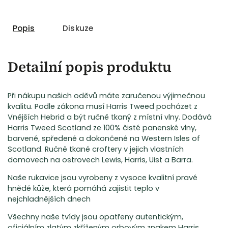
Popis
Diskuze
Detailní popis produktu
Při nákupu našich oděvů máte zaručenou výjimečnou
kvalitu. Podle zákona musí Harris Tweed pocházet z
Vnějších Hebrid a být ručně tkaný z místní vlny. Dodává
Harris Tweed Scotland ze 100% čisté panenské vlny,
barvené, spředené a dokončené na Western Isles of
Scotland. Ručně tkané croftery v jejich vlastních
domovech na ostrovech Lewis, Harris, Uist a Barra.
Naše rukavice jsou vyrobeny z vysoce kvalitní pravé
hnědé kůže, která pomáhá zajistit teplo v
nejchladnějších dnech
Všechny naše tvídy jsou opatřeny autentickým,
oficiálním zlatým zkříženým orbovým znakem Harris