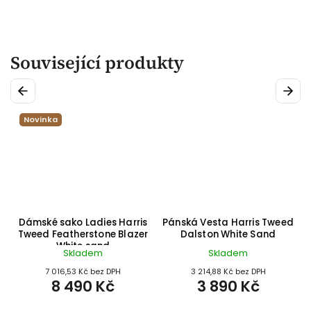
Související produkty
Previous
Next
Novinka
d
Dámské sako Ladies Harris
Pánská Vesta Harris Tweed
D
nd
Tweed Featherstone Blazer
Dalston White Sand
White sand
Skladem
Skladem
7 016,53 Kč bez DPH
3 214,88 Kč bez DPH
8 490 Kč
3 890 Kč