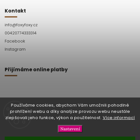
Kontakt
info
@
foxyfoxy.cz
00420774333314
Facebook
Instagram
Přijímáme online platby
Používáme cookies, abychom Vám umožnili pohodlné
prohlížení webu a díky analýze provozu webu neustále
Facebook
Instagram
zlepšovali jeho funkce, výkon a použitelnost.
Více informací
Nastavení
Copyright 2026
foxy foxy
. Všechna práva vyhrazena.