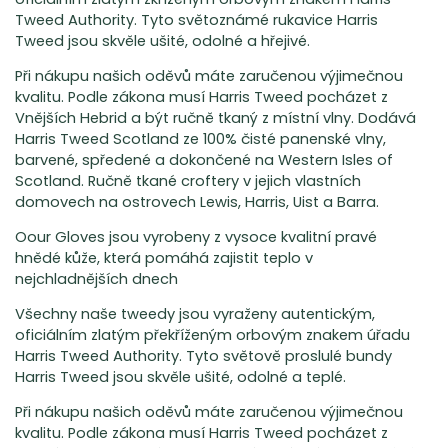
Tweed Authority. Tyto světoznámé rukavice Harris
Tweed jsou skvěle ušité, odolné a hřejivé.
Při nákupu našich oděvů máte zaručenou výjimečnou
kvalitu. Podle zákona musí Harris Tweed pocházet z
Vnějších Hebrid a být ručně tkaný z místní vlny. Dodává
Harris Tweed Scotland ze 100% čisté panenské vlny,
barvené, spředené a dokončené na Western Isles of
Scotland. Ručně tkané croftery v jejich vlastních
domovech na ostrovech Lewis, Harris, Uist a Barra.
Oour Gloves jsou vyrobeny z vysoce kvalitní pravé
hnědé kůže, která pomáhá zajistit teplo v
nejchladnějších dnech
Všechny naše tweedy jsou vyraženy autentickým,
oficiálním zlatým překříženým orbovým znakem úřadu
Harris Tweed Authority. Tyto světově proslulé bundy
Harris Tweed jsou skvěle ušité, odolné a teplé.
Při nákupu našich oděvů máte zaručenou výjimečnou
kvalitu. Podle zákona musí Harris Tweed pocházet z