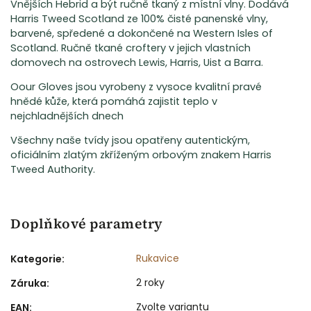
Vnějších Hebrid a být ručně tkaný z místní vlny. Dodává
Harris Tweed Scotland ze 100% čisté panenské vlny,
barvené, spředené a dokončené na Western Isles of
Scotland. Ručně tkané croftery v jejich vlastních
domovech na ostrovech Lewis, Harris, Uist a Barra.
Oour Gloves jsou vyrobeny z vysoce kvalitní pravé
hnědé kůže, která pomáhá zajistit teplo v
nejchladnějších dnech
Všechny naše tvídy jsou opatřeny autentickým,
oficiálním zlatým zkříženým orbovým znakem Harris
Tweed Authority.
Doplňkové parametry
Rukavice
Kategorie
:
2 roky
Záruka
:
Zvolte variantu
EAN
: