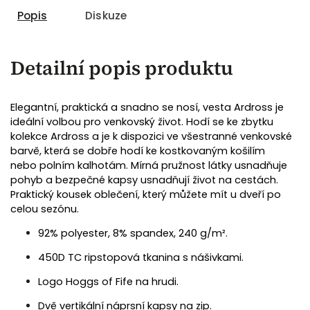
Popis
Diskuze
Detailní popis produktu
Elegantní, praktická a snadno se nosí, vesta Ardross je
ideální volbou pro venkovský život. Hodí se ke zbytku
kolekce Ardross a je k dispozici ve všestranné venkovské
barvě, která se dobře hodí ke kostkovaným košilím
nebo polním kalhotám. Mírná pružnost látky usnadňuje
pohyb a bezpečné kapsy usnadňují život na cestách.
Praktický kousek oblečení, který můžete mít u dveří po
celou sezónu.
92% polyester, 8% spandex, 240 g/m².
450D TC ripstopová tkanina s nášivkami.
Logo Hoggs of Fife na hrudi.
Dvě vertikální náprsní kapsy na zip.