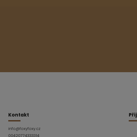
Kontakt
Při
info
@
foxyfoxy.cz
00420774333314