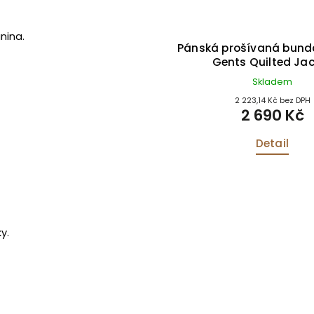
nina.
Pánská prošívaná bund
Gents Quilted Ja
Skladem
2 223,14 Kč bez DPH
2 690 Kč
Detail
y.