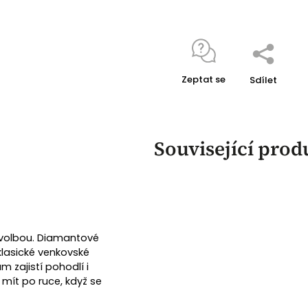
Zeptat se
Sdílet
Související prod
í volbou. Diamantové
klasické venkovské
 zajistí pohodlí i
mít po ruce, když se