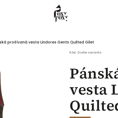
ská prošívaná vesta Lindores Gents Quilted Gilet
 COEUR
Dámské
Pánské
Děti
Kód:
Zvolte variantu
Pánská
vesta 
Quilte