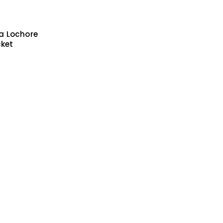
a Lochore
cket