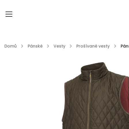
Domů
/
Pánské
/
Vesty
/
Prošívané vesty
/
Pán
FOXY FOXY kolekce
FABLE ENGLAND
DU