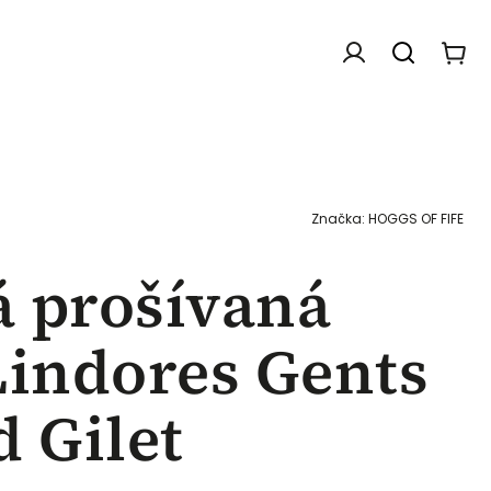
Doplňky
Dárkové poukazy
Chovatelské f
Značka:
HOGGS OF FIFE
 prošívaná
Lindores Gents
d Gilet