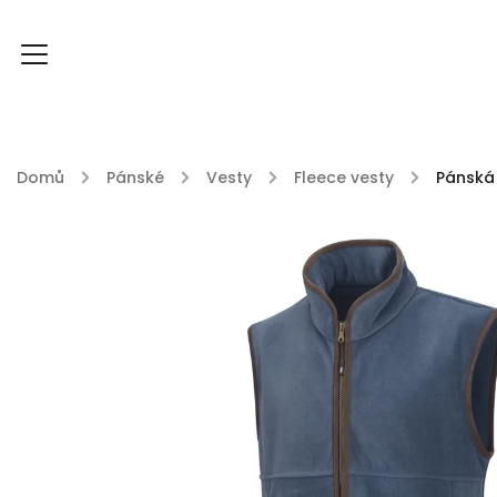
Domů
/
Pánské
/
Vesty
/
Fleece vesty
/
Pánská 
FOXY FOXY kolekce
FABLE ENGLAND
DU