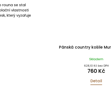
 rouna se stal
olační vlastnosti
sk, který vyzařuje
 klobouk Boston Wool Felt
Pánská country košile Mur
 Leather Band hnědý
kladem u dodavatele
Skladem
1 644,63 Kč bez DPH
628,10 Kč bez DPH
1 990 Kč
760 Kč
Detail
Detail