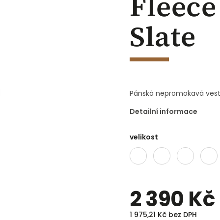
Fleece
Slate
Pánská nepromokavá vesta
Detailní informace
velikost
2 390 Kč
1 975,21 Kč bez DPH