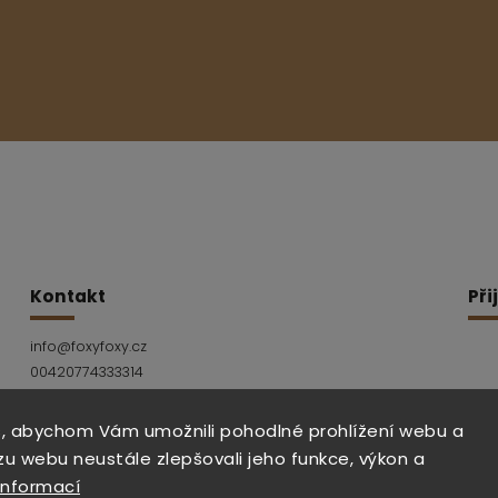
Kontakt
Při
info
@
foxyfoxy.cz
00420774333314
Facebook
Instagram
, abychom Vám umožnili pohodlné prohlížení webu a
zu webu neustále zlepšovali jeho funkce, výkon a
informací