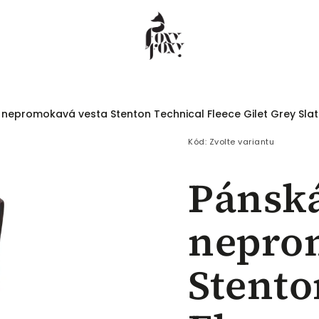
nepromokavá vesta Stenton Technical Fleece Gilet Grey Sla
 COEUR
Dámské
Pánské
Děti
Kód:
Zvolte variantu
Pánsk
nepro
Stento