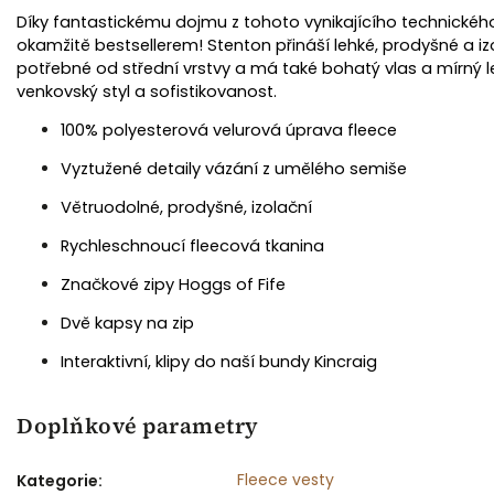
Díky fantastickému dojmu z tohoto vynikajícího technického
okamžitě bestsellerem! Stenton přináší lehké, prodyšné a iz
potřebné od střední vrstvy a má také bohatý vlas a mírný le
venkovský styl a sofistikovanost.
100% polyesterová velurová úprava fleece
Vyztužené detaily vázání z umělého semiše
Větruodolné, prodyšné, izolační
Jack Murphy
Hat /
Rychleschnoucí fleecová tkanina
S
Značkové zipy Hoggs of Fife
Dvě kapsy na zip
Interaktivní, klipy do naší bundy Kincraig
Doplňkové parametry
Fleece vesty
Kategorie
: