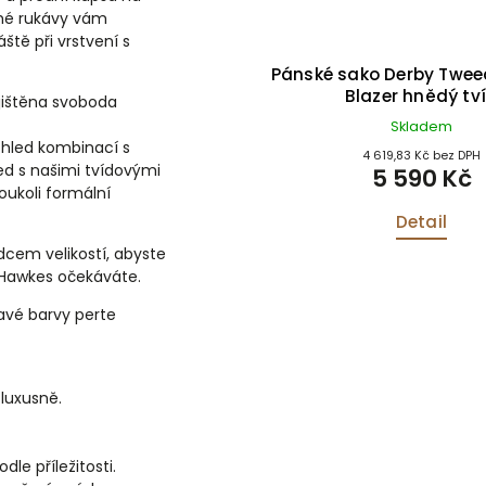
ouhé rukávy vám
tě při vrstvení s
ako Derby Tweed Windsor
Pánské sako Derby Twee
azer tmavá šalvěj
Blazer hnědý tv
ajištěna svoboda
Skladem
Skladem
zhled kombinací s
4 619,83 Kč bez DPH
4 619,83 Kč bez DPH
ed s našimi tvídovými
5 590 Kč
5 590 Kč
oukoli formální
Detail
Detail
odcem velikostí, abyste
 Hawkes očekáváte.
avé barvy perte
luxusně.
le příležitosti.