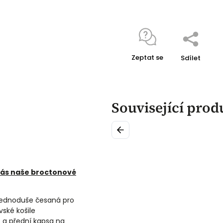
Zeptat se
Sdílet
Související prod
Previous
vás naše broctonové
 jednoduše česaná pro
vské košile
t a přední kapsa na