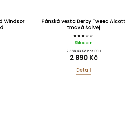
d Windsor
Pánská vesta Derby Tweed Alcott
íd
tmavá šalvěj
Skladem
2 388,43 Kč bez DPH
2 890 Kč
Detail