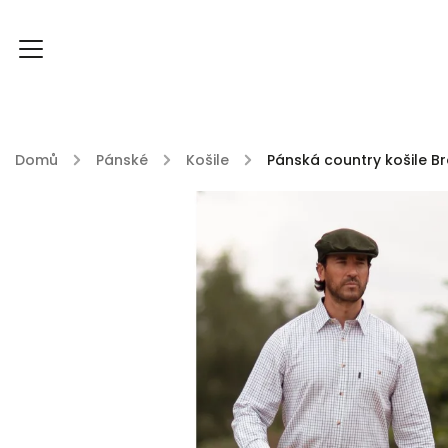
Domů
/
Pánské
/
Košile
/
Pánská country košile B
FOXY FOXY kolekce
FABLE ENGLAND
DU