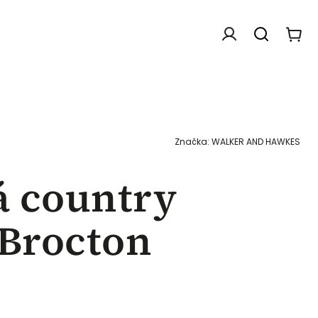
Doplňky
Dárkové poukazy
Chovatelské f
Značka:
WALKER AND HAWKES
á country
 Brocton