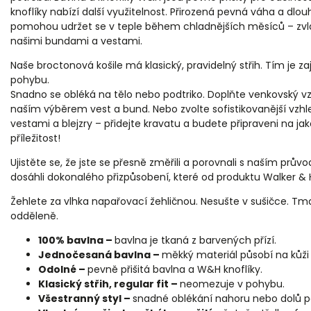
knoflíky nabízí další využitelnost. Přirozená pevná váha a dl
pomohou udržet se v teple během chladnějších měsíců – zvláš
našimi bundami a vestami.
Pánské s
Bl
Naše broctonová košile má klasický, pravidelný střih. Tím je z
pohybu.
Snadno se obléká na tělo nebo podtriko. Doplňte venkovský v
naším výběrem vest a bund. Nebo zvolte sofistikovanější vzhl
vestami a blejzry – přidejte kravatu a budete připraveni na jak
příležitost!
Ujistěte se, že jste se přesně změřili a porovnali s naším prův
dosáhli dokonalého přizpůsobení, které od produktu Walker &
Žehlete za vlhka napařovací žehličnou. Nesušte v sušičce. Tm
odděleně.
100% bavlna –
bavlna je tkaná z barvených přízí.
Jednočesaná bavlna –
měkký materiál působí na kůži 
Odolné –
pevně přišitá bavlna a W&H knoflíky.
Klasický střih, regular fit –
neomezuje v pohybu.
Všestranný styl –
snadné oblékání nahoru nebo dolů pod