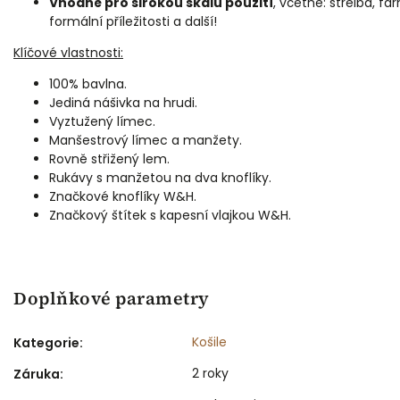
Vhodné pro širokou škálu použití
, včetně: střelba, f
formální příležitosti a další!
Klíčové vlastnosti:
100% bavlna.
Jediná nášivka na hrudi.
Vyztužený límec.
Manšestrový límec a manžety.
Rovně střižený lem.
Rukávy s manžetou na dva knoflíky.
Značkové knoflíky W&H.
Značkový štítek s kapesní vlajkou W&H.
Doplňkové parametry
Košile
Kategorie
:
2 roky
Záruka
: