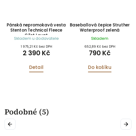
ld
Pánská nepromokavá vesta
Baseballová čepice Struther
Stenton Technical Fleece
Waterproof zelená
Gilet Lovat
Skladem u dodavatele
Skladem
1 975,21 Kč bez DPH
652,89 Kč bez DPH
2 390 Kč
790 Kč
Detail
Do košíku
Podobné (5)
Previous
Next