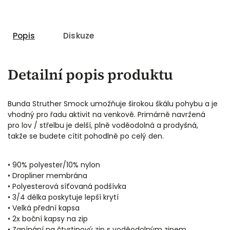
Popis
Diskuze
Detailní popis produktu
Bunda Struther Smock umožňuje širokou škálu pohybu a je
vhodný pro řadu aktivit na venkově. Primárně navržená
pro lov / střelbu je delší, plně voděodolná a prodyšná,
takže se budete cítit pohodlně po celý den.
• 90% polyester/10% nylon
• Dropliner membrána
• Polyesterová síťovaná podšívka
• 3/4 délka poskytuje lepší krytí
• Velká přední kapsa
• 2x boční kapsy na zip
• Zapínání na čtvrtinový zip s voděodolným zipem