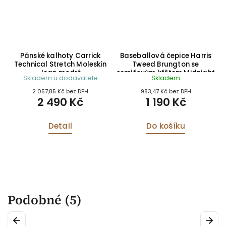
e
Pánské kalhoty Carrick
Baseballová čepice Harris
Technical Stretch Moleskin
Tweed Brungton se
Jean modré
semišovým kšiltem Midnight
Skladem u dodavatele
Skladem
Blue
2 057,85 Kč bez DPH
983,47 Kč bez DPH
2 490 Kč
1 190 Kč
Detail
Do košíku
Podobné (5)
Previous
Next