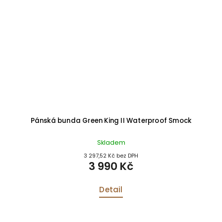
Pánská bunda Green King II Waterproof Smock
P
Skladem
3 297,52 Kč bez DPH
3 990 Kč
Detail