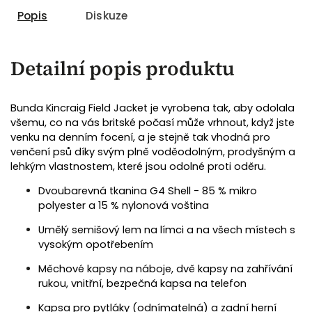
Popis
Diskuze
Detailní popis produktu
Bunda Kincraig Field Jacket je vyrobena tak, aby odolala
všemu, co na vás britské počasí může vrhnout, když jste
venku na denním focení, a je stejně tak vhodná pro
venčení psů díky svým plně voděodolným, prodyšným a
lehkým vlastnostem, které jsou odolné proti oděru.
Dvoubarevná tkanina G4 Shell - 85 % mikro
polyester a 15 % nylonová voština
Umělý semišový lem na límci a na všech místech s
vysokým opotřebením
Měchové kapsy na náboje, dvě kapsy na zahřívání
rukou, vnitřní, bezpečná kapsa na telefon
Kapsa pro pytláky (odnímatelná) a zadní herní