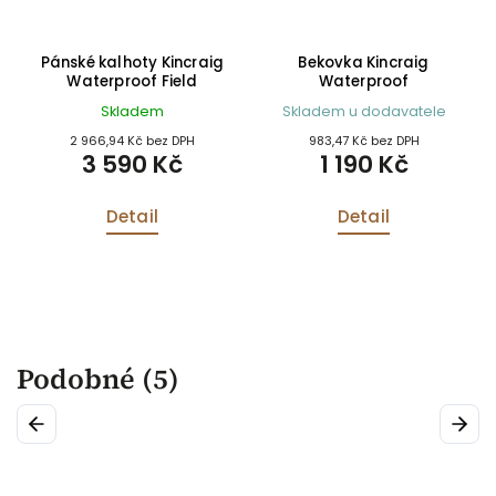
d
Pánské kalhoty Kincraig
Bekovka Kincraig
Waterproof Field
Waterproof
Skladem
Skladem u dodavatele
2 966,94 Kč bez DPH
983,47 Kč bez DPH
3 590 Kč
1 190 Kč
Detail
Detail
Podobné (5)
Previous
Next