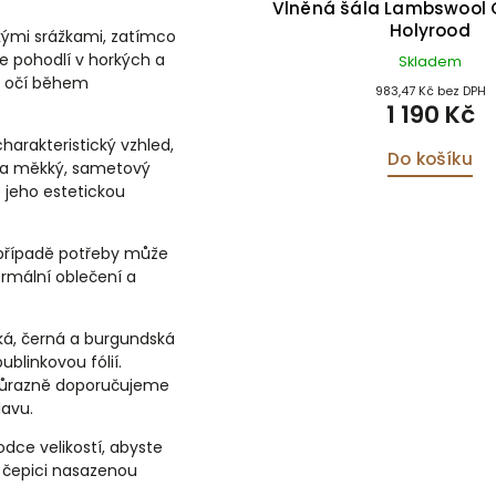
skovaná bunda Hawthorn
Vlněná šála Lambswool
černá
Holyrood
hkými srážkami, zatímco
je pohodlí v horkých a
Skladem
Skladem
u očí během
3 297,52 Kč bez DPH
983,47 Kč bez DPH
3 990 Kč
1 190 Kč
arakteristický vzhled,
Detail
Do košíku
a a měkký, sametový
 jeho estetickou
 případě potřeby může
ormální oblečení a
cká, černá a burgundská
blinkovou fólií.
, důrazně doporučujeme
lavu.
dce velikostí, abyste
 čepici nasazenou