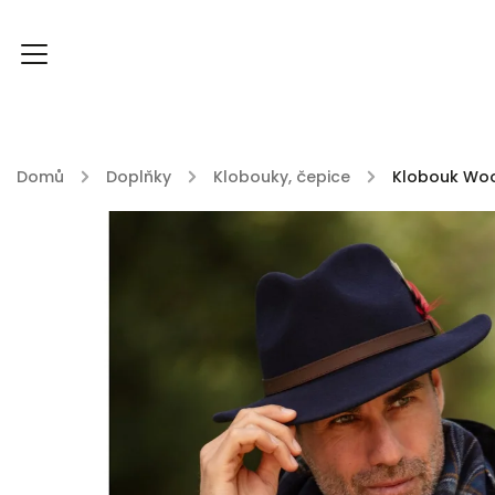
Domů
/
Doplňky
/
Klobouky, čepice
/
Klobouk Woo
FOXY FOXY kolekce
FABLE ENGLAND
DU