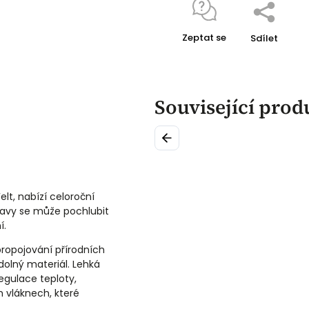
Zeptat se
Sdílet
Související prod
Previous
lt, nabízí celoroční
hlavy se může pochlubit
í.
propojování přírodních
olný materiál. Lehká
egulace teploty,
 vláknech, které