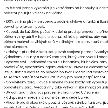
Pro čištění jemně vykartáčujte kartáčkem na klobouky. K odst
nečistot použijte váleček na vlákna.
• 100% vlněná plsť – vyrobená z odolné, stylové a funkční tka
povrch pro luxusní pocit.
• Klobouk do každého počasí – odolná proti sprchování a přírod
během zimy udrží v teple a suchu. Lehké a prodyšné, aby vás 
během horkých a vlhkých dnů – s širokým okrajem, který nabí
před sluncem.
• Odolný – přírodní vlákna jsou pevně spojena pomocí vysokých
výsledkem je hustý a odolný materiál, který vám vydrží i nadc
• Výrazný styl – jedinečná textura s bohatými, hlubokými tó
hovězí kůže, vyraženým logem Walker & Hawkes a diamantov
Lze jej složit a vrátí se do původního tvaru. Ideální na cestován
že se také přizpůsobí tvaru vaší hlavy pro pocit přizpůsobení.
• Obnovitelný zdroj – ovce si vlněné rouno každý rok vypěstují 
obnovitelný zdroj. Výroba vlny také vytváří nízké množství uhl
• UV ochrana – vlna vás přirozeně chrání před UV zářením.
• K dispozici v hnědé, námořní, černé a šedé barvě.
• Vhodné pro širokou škálu použití, včetně: střelba, turistika, jíz
zemědělství, móda, svrchní oděvy, venčení psů a další!