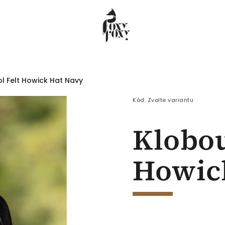
l Felt Howick Hat Navy
 COEUR
Dámské
Pánské
Děti
Kód:
Zvolte variantu
Klobou
Howic