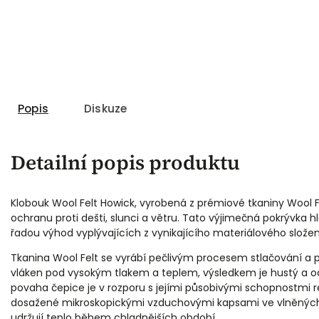
Popis
Diskuze
Detailní popis produktu
Klobouk Wool Felt Howick, vyrobená z prémiové tkaniny Wool Fe
ochranu proti dešti, slunci a větru. Tato výjimečná pokrývka 
řadou výhod vyplývajících z vynikajícího materiálového složen
Tkanina Wool Felt se vyrábí pečlivým procesem stlačování a 
vláken pod vysokým tlakem a teplem, výsledkem je hustý a od
povaha čepice je v rozporu s jejími působivými schopnostmi r
dosažené mikroskopickými vzduchovými kapsami ve vlněných
udržují teplo během chladnějších období.