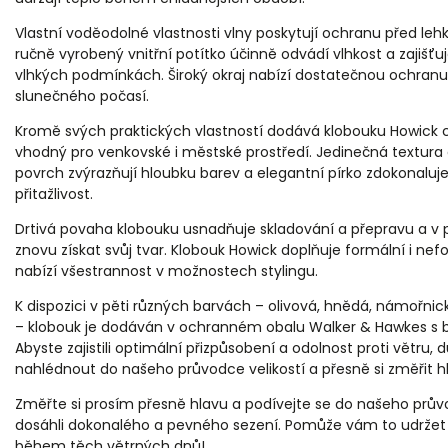
Pánská vo
Vlastní voděodolné vlastnosti vlny poskytují ochranu před le
ručně vyrobený vnitřní potítko účinně odvádí vlhkost a zajišťu
vlhkých podmínkách. Široký okraj nabízí dostatečnou ochran
slunečného počasí.
Kromě svých praktických vlastností dodává klobouku Howick ch
vhodný pro venkovské i městské prostředí. Jedinečná textur
povrch zvýrazňují hloubku barev a elegantní pírko zdokonaluje
přitažlivost.
Drtivá povaha klobouku usnadňuje skladování a přepravu a v
znovu získat svůj tvar. Klobouk Howick doplňuje formální i nef
nabízí všestrannost v možnostech stylingu.
K dispozici v pěti různých barvách – olivová, hnědá, námořni
– klobouk je dodáván v ochranném obalu Walker & Hawkes s bu
Abyste zajistili optimální přizpůsobení a odolnost proti větru
nahlédnout do našeho průvodce velikostí a přesně si změřit h
Změřte si prosím přesně hlavu a podívejte se do našeho průvo
dosáhli dokonalého a pevného sezení. Pomůže vám to udržet
během těch větrných dnů!