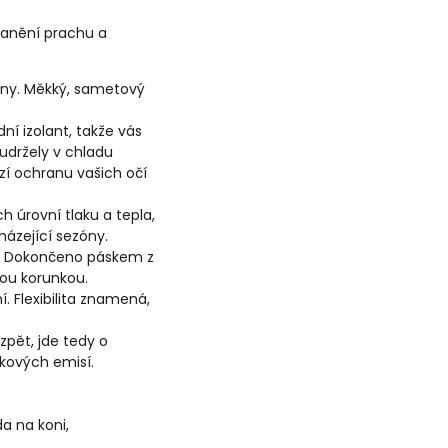
ranění prachu a
niny. Měkký, sametový
ní izolant, takže vás
udržely v chladu
zí ochranu vašich očí
 úrovní tlaku a tepla,
házející sezóny.
ny. Dokončeno páskem z
ou korunkou.
í. Flexibilita znamená,
zpět, jde tedy o
íkových emisí.
da na koni,