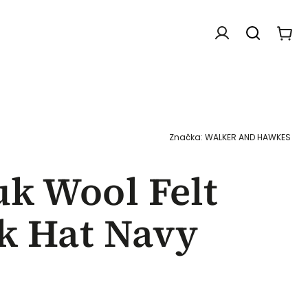
Doplňky
Dárkové poukazy
Chovatelské f
Značka:
WALKER AND HAWKES
k Wool Felt
k Hat Navy