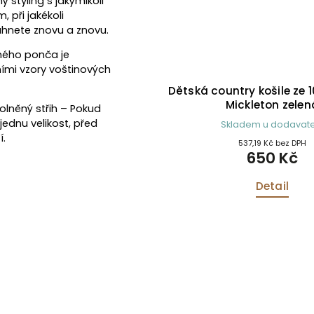
styling s jakýmikoli
 při jakékoli
sáhnete znovu a znovu.
ného ponča je
čními vzory voštinových
ošile Ambassador Junior
Dětská country košile ze 
ier Tattersall Shirt
Mickleton zelen
olněný střih – Pokud
jednu velikost, před
kladem u dodavatele
Skladem u dodavate
í.
900,83 Kč bez DPH
537,19 Kč bez DPH
1 090 Kč
650 Kč
Detail
Detail