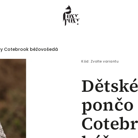
lny Cotebrook béžovošedá
 COEUR
Dámské
Pánské
Děti
Kód:
Zvolte variantu
Dětsk
pončo 
Coteb