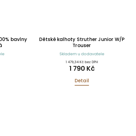
100% bavlny
Dětské kalhoty Struther Junior W/P
á
Trouser
le
Skladem u dodavatele
1 479,34 Kč bez DPH
1 790 Kč
Detail