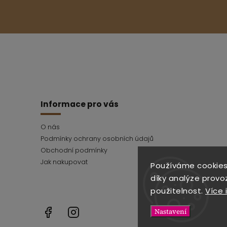
Informace pro vás
O nás
Podmínky ochrany osobních údajů
Obchodní podmínky
Jak nakupovat
Používáme cookies
díky analýze provo
použitelnost.
Více 
Facebook
Instagram
Nastavení