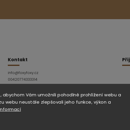
Kontakt
Při
info
@
foxyfoxy.cz
00420774333314
Facebook
Instagram
, abychom Vám umožnili pohodlné prohlížení webu a
zu webu neustále zlepšovali jeho funkce, výkon a
informací
Copyright 2026
foxy foxy
. Všechna práva vyhrazen
Vytvořil
Shoptet
| Design
Shoptak.cz