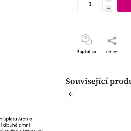
Zeptat se
Sdílet
Související prod
Previous
m úpletu Aran a
í dlouhé zimní