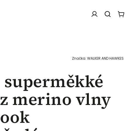
Doplňky
Dárkové poukazy
Chovatelské f
Značka:
WALKER AND HAWKES
é superměkké
z merino vlny
rook