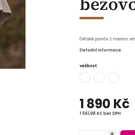
béžov
Dětské pončo z merino vl
Detailní informace
velikost
1 890 Kč
1 561,98 Kč bez DPH