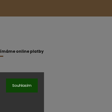
jímáme online platby
Souhlasím
a.