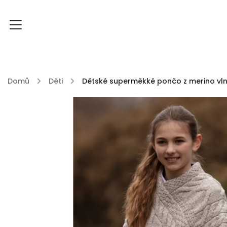
Domů
/
Děti
/
Dětské superměkké pončo z merino v
FOXY FOXY kolekce
FABLE ENGLAND
DU