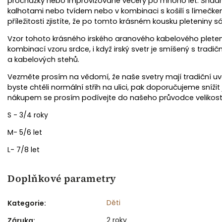
procházky nebo improvizované večery po mnoho let. Snadný 
kalhotami nebo tvídem nebo v kombinaci s košilí s límečkem,
příležitosti zjistíte, že po tomto krásném kousku pleteniny 
Vzor tohoto krásného irského aranového kabelového plete
kombinací vzoru srdce, i když irský svetr je smíšený s tradi
a kabelových stehů.
Dětská k
Prem
Vezměte prosím na vědomí, že naše svetry mají tradiční uv
byste chtěli normální střih na ulici, pak doporučujeme snížit 
S
nákupem se prosím podívejte do našeho průvodce velikost
S - 3/4 roky
M- 5/6 let
L- 7/8 let
Doplňkové parametry
Děti
Kategorie
:
2 roky
Záruka
: