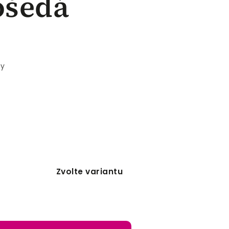
ošedá
ny
Zvolte variantu