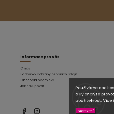
Informace pro vás
O nás
Podmínky ochrany osobních údajů
Obchodní podmínky
Jak nakupovat
Používáme cookies
díky analýze provo
použitelnost.
Více 
Facebook
Instagram
Nastavení