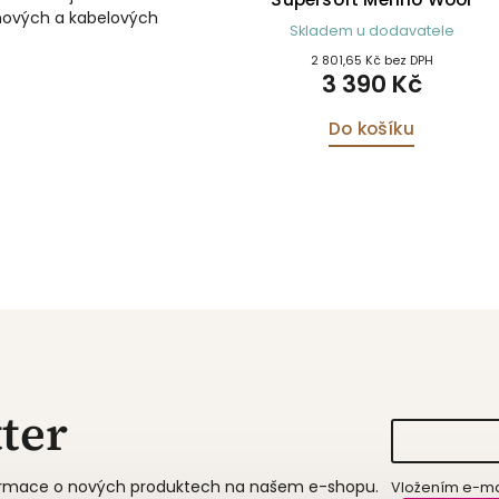
tinových a kabelových
Trentham Poncho
Skladem u dodavatele
modré
2 801,65 Kč bez DPH
3 390 Kč
Do košíku
ter
formace o nových produktech na našem e-shopu.
Vložením e-mai