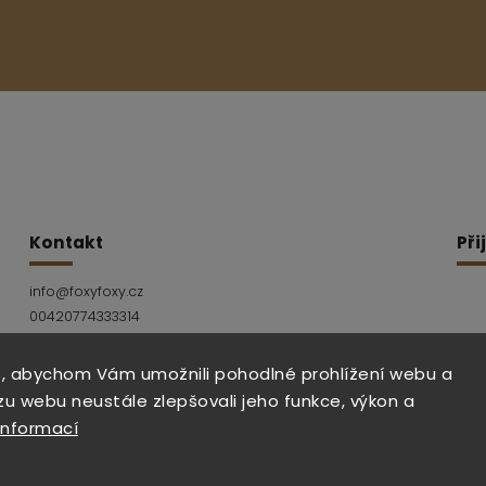
Kontakt
Při
info
@
foxyfoxy.cz
00420774333314
Facebook
Instagram
, abychom Vám umožnili pohodlné prohlížení webu a
zu webu neustále zlepšovali jeho funkce, výkon a
informací
Copyright 2026
foxy foxy
. Všechna práva vyhrazen
Vytvořil
Shoptet
| Design
Shoptak.cz