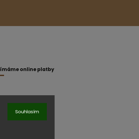
jímáme online platby
Souhlasím
a.