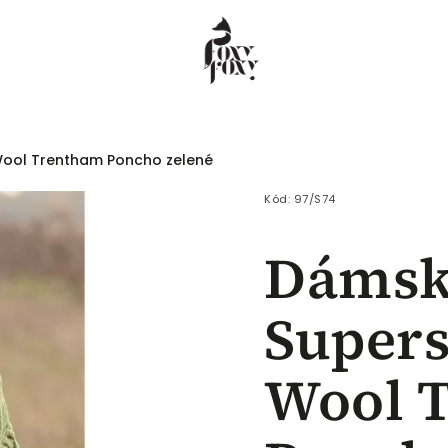
ool Trentham Poncho zelené
 COEUR
Dámské
Pánské
Děti
Kód:
97/S74
Dámsk
Supers
Wool 