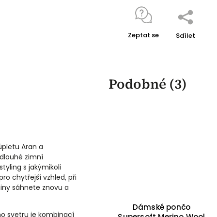
Zeptat se
Sdílet
Podobné (3)
úpletu Aran a
 dlouhé zimní
yling s jakýmikoli
o chytřejší vzhled, při
eniny sáhnete znovu a
Dámské pončo
o svetru je kombinací
Supersoft Merino Wool