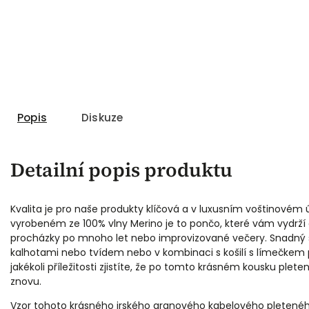
Popis
Diskuze
Detailní popis produktu
Kvalita je pro naše produkty klíčová a v luxusním voštinovém 
vyrobeném ze 100% vlny Merino je to pončo, které vám vydrží
procházky po mnoho let nebo improvizované večery. Snadný st
kalhotami nebo tvídem nebo v kombinaci s košilí s límečkem pr
jakékoli příležitosti zjistíte, že po tomto krásném kousku plet
znovu.
Vzor tohoto krásného irského aranového kabelového pletenéh