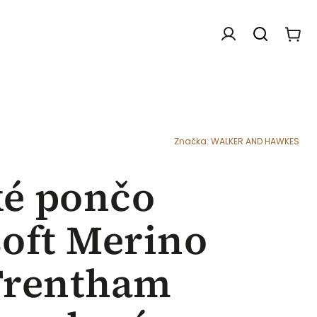
Doplňky
Dárkové poukazy
Chovatelské f
Značka:
WALKER AND HAWKES
é pončo
oft Merino
Trentham