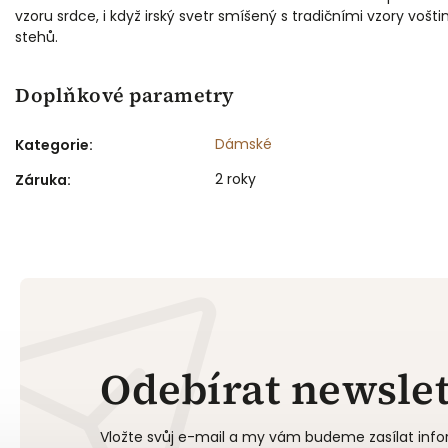
vzoru srdce, i když irský svetr smíšený s tradičními vzory voš
stehů.
Doplňkové parametry
Dámské
Kategorie
:
2 roky
Záruka
:
Odebírat newslet
Vložte svůj e-mail a my vám budeme zasílat in