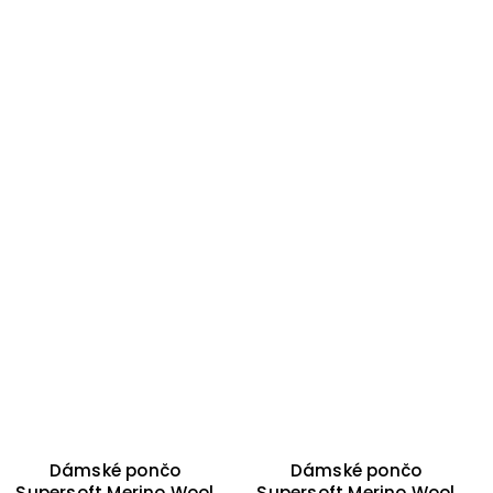
Dámské pončo
Dámské pončo
Supersoft Merino Wool
Supersoft Merino Wool