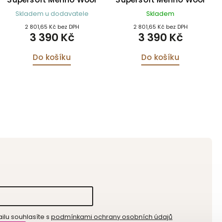
Trentham Poncho
Trentham Poncho šedé
Skladem u dodavatele
Skladem
perlové
2 801,65 Kč bez DPH
2 801,65 Kč bez DPH
3 390 Kč
3 390 Kč
Do košíku
Do košíku
lu souhlasíte s
podmínkami ochrany osobních údajů