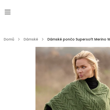
Domů
/
Dámské
/
Dámské pončo Supersoft Merino W
FOXY FOXY kolekce
FABLE ENGLAND
DU