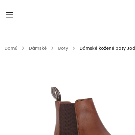
Domů
/
Dámské
/
Boty
/
Dámské kožené boty Jod
FOXY FOXY kolekce
FABLE ENGLAND
DU