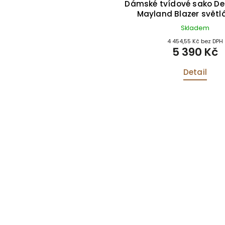
 džíny Catrine Ladies
Dámské tvídové sako De
l Stretch Moleskin Jeans
Mayland Blazer světlá
Forest Green
Skladem
Skladem
1 809,92 Kč bez DPH
4 454,55 Kč bez DPH
2 190 Kč
5 390 Kč
Detail
Detail