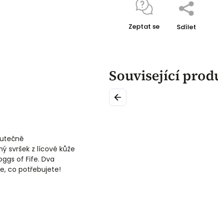
Zeptat se
Sdílet
Související prod
Previous
kutečně
 svršek z lícové kůže
oggs of Fife. Dva
e, co potřebujete!