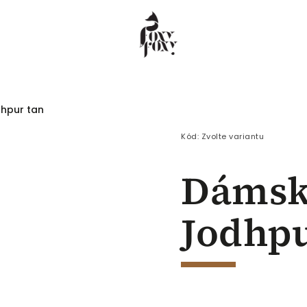
hpur tan
 COEUR
Dámské
Pánské
Děti
Kód:
Zvolte variantu
Dámsk
Jodhpu