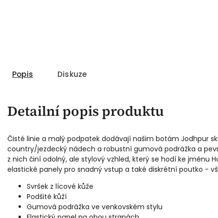
Popis
Diskuze
Detailní popis produktu
Čisté linie a malý podpatek dodávají našim botám Jodhpur s
country/jezdecký nádech a robustní gumová podrážka a pevný
z nich činí odolný, ale stylový vzhled, který se hodí ke jménu H
elastické panely pro snadný vstup a také diskrétní poutko - vš
Svršek z lícové kůže
Podšité kůží
Gumová podrážka ve venkovském stylu
Elastický panel na obou stranách