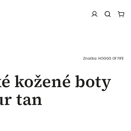
Doplňky
Dárkové poukazy
Chovatelské f
Značka:
HOGGS OF FIFE
é kožené boty
r tan