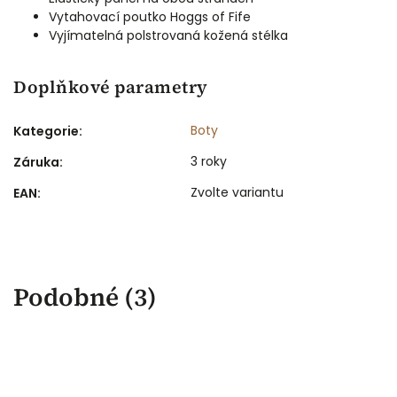
Dámské
Vytahovací poutko Hoggs of Fife
Technica
Vyjímatelná polstrovaná kožená stélka
Doplňkové parametry
Boty
Kategorie
:
3 roky
Záruka
:
Zvolte variantu
EAN
:
Podobné (3)