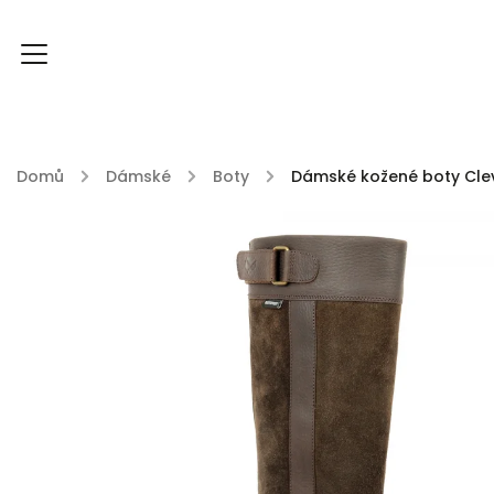
Domů
/
Dámské
/
Boty
/
Dámské kožené boty Clev
FOXY FOXY kolekce
FABLE ENGLAND
DU