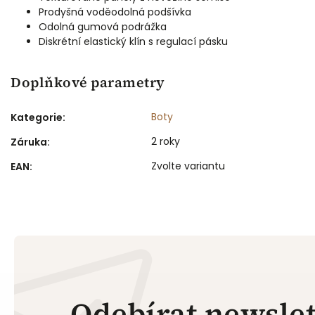
Prodyšná voděodolná podšívka
Odolná gumová podrážka
Diskrétní elastický klín s regulací pásku
Dámské s
Feather
Doplňkové parametry
Boty
Kategorie
:
2 roky
Záruka
:
Zvolte variantu
EAN
:
Odebírat newslet