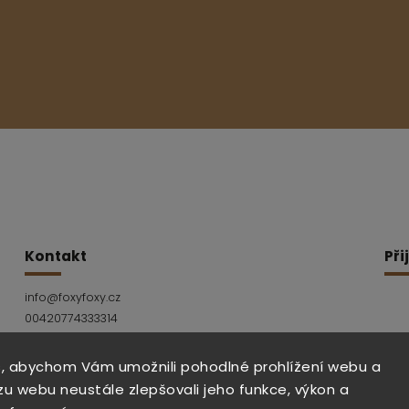
Kontakt
Při
info
@
foxyfoxy.cz
00420774333314
Facebook
Instagram
, abychom Vám umožnili pohodlné prohlížení webu a
zu webu neustále zlepšovali jeho funkce, výkon a