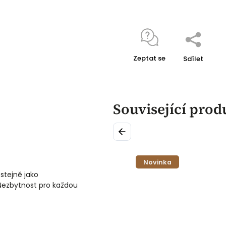
Zeptat se
Sdílet
Související prod
Previous
ka
Novinka
stejně jako
 Nezbytnost pro každou