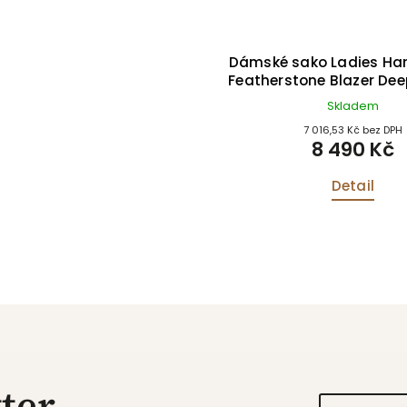
ako Ladies Harris Tweed
Dámské sako Ladies Har
stone Blazer Charcoal
Featherstone Blazer Dee
Skladem
Skladem
7 016,53 Kč bez DPH
7 016,53 Kč bez DPH
8 490 Kč
8 490 Kč
Detail
Detail
ter