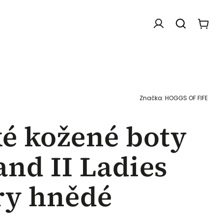
Doplňky
Dárkové poukazy
Chovatelské f
Značka:
HOGGS OF FIFE
é kožené boty
and II Ladies
ry hnědé