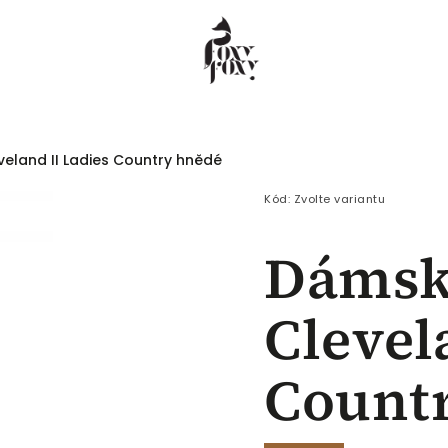
eland II Ladies Country hnědé
 COEUR
Dámské
Pánské
Děti
Kód:
Zvolte variantu
Dámsk
Clevel
Count