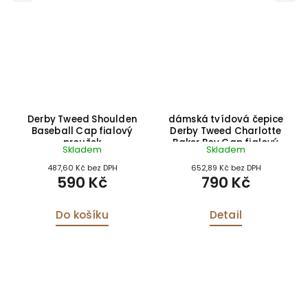
ed
Derby Tweed Shoulden
dámská tvídová čepice
k
Baseball Cap fialový
Derby Tweed Charlotte
proužek
Baker Boy Cap fialový
Skladem
Skladem
proužek
487,60 Kč bez DPH
652,89 Kč bez DPH
590 Kč
790 Kč
Do košíku
Detail