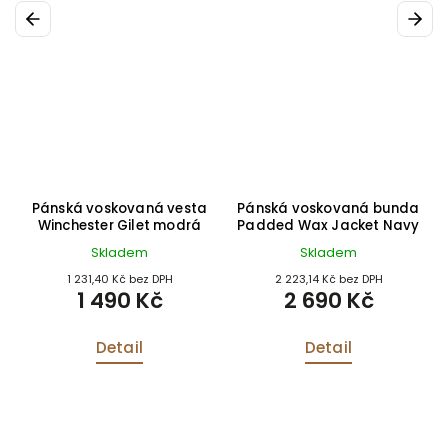
Previous
Next
a
Pánská voskovaná vesta
Pánská voskovaná bunda
Winchester Gilet modrá
Padded Wax Jacket Navy
Skladem
Skladem
1 231,40 Kč bez DPH
2 223,14 Kč bez DPH
1 490 Kč
2 690 Kč
Detail
Detail