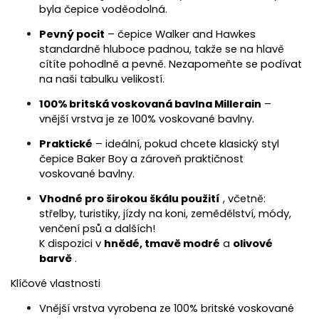
byl
a čepice
voděodoln
á
.
Pevný pocit
– čepice Walker and Hawkes
standardně hluboce padnou, takže se na hlavě
cítíte pohodlně a pevně. Nezapomeňte se podívat
na naši tabulku velikostí.
100% britská voskovaná bavlna Millerain
–
vnější vrstva je ze 100% voskované bavlny.
Praktické
– ideální, pokud chcete klasický styl
čepice Baker Boy a zároveň praktičnost
voskované bavlny.
Vhodné pro širokou škálu použití
, včetně:
střelby, turistiky, jízdy na koni, zemědělství, módy,
venčení psů a dalších!
K dispozici v
hnědé, tmavě modré
a
olivové
barvě
.
Klíčové vlastnosti
Vnější vrstva vyrobena ze 100% britské voskované