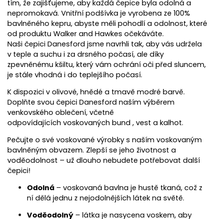
tím, že zajišťujeme, aby každá čepice byla odolná a
nepromokavá. Vnitřní podšívka je vyrobena ze 100%
bavlněného kepru, abyste měli pohodlí a odolnost, které
od produktu Walker and Hawkes očekáváte.
Naši čepici Danesford jsme navrhli tak, aby vás udržela
v teple a suchu i za drsného počasí, ale díky
zpevněnému kšiltu, který vám ochrání oči před sluncem,
je stále vhodná i do teplejšího počasí.
K dispozici v olivové, hnědé a tmavě modré barvě.
Doplňte svou čepici Danesford naším
výběrem
venkovského oblečení,
včetně
odpovídajících
voskovaných bund
, vest a kalhot.
Pečujte o své voskované výrobky s naším voskovaným
bavlněným obvazem. Zlepší se jeho životnost a
voděodolnost – už dlouho nebudete potřebovat další
čepici!
Odolná
– voskovaná bavlna je hustě tkaná, což z
ní dělá jednu z nejodolnějších látek na světě.
Voděodolný
–
látka
je nasycen
a
voskem, aby