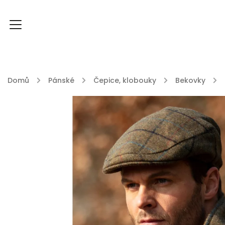
Domů
/
Pánské
/
Čepice, klobouky
/
Bekovky
/
FOXY FOXY kolekce
FABLE ENGLAND
DU