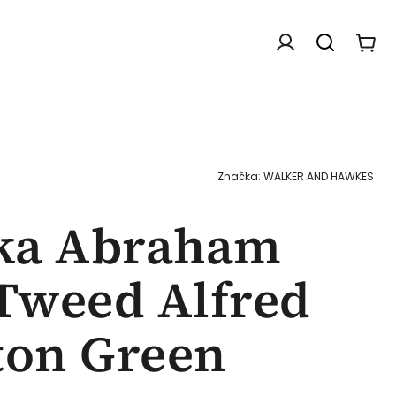
Doplňky
Dárkové poukazy
Chovatelské f
Značka:
WALKER AND HAWKES
ka Abraham
Tweed Alfred
ton Green