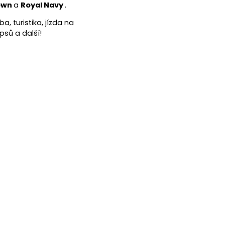
rown
a
Royal Navy
.
ba, turistika, jízda na
psů a další!