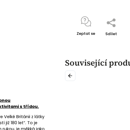
Zeptat se
Sdílet
Související prod
Previous
upnou
tivitami s třídou.
Velké Británii z látky
již 180 let“. To je
 rukou, je měkká jako