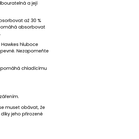
dbouratelná a její
absorbovat až 30 %
ké pomáhá absorbovat
.
a Hawkes hluboce
 a pevné. Nezapomeňte
t pomáhá chladícímu
 zářením.
se muset obávat, že
íky jeho přirozené