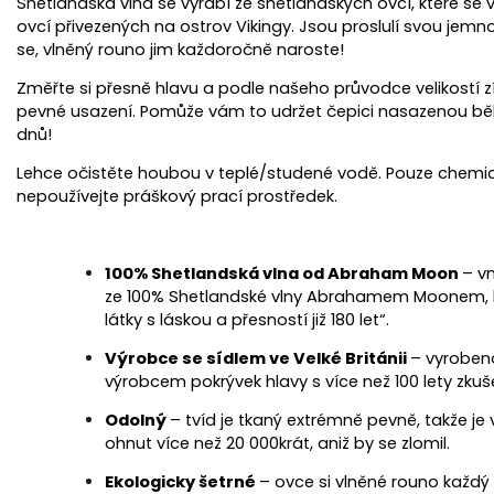
Shetlandská vlna se vyrábí ze shetlandských ovcí, které se 
ovcí přivezených na ostrov Vikingy. Jsou proslulí svou jemno
se, vlněný rouno jim každoročně naroste!
Změřte si přesně hlavu a podle našeho průvodce velikostí z
pevné usazení. Pomůže vám to udržet čepici nasazenou b
dnů!
Lehce očistěte houbou v teplé/studené vodě. Pouze chemick
nepoužívejte práškový prací prostředek.
100% Shetlandská vlna od Abraham Moon
– vn
ze 100% Shetlandské vlny Abrahamem Moonem, k
látky s láskou a přesností již 180 let“.
Výrobce se sídlem ve Velké Británii
– vyrobe
výrobcem pokrývek hlavy s více než 100 lety zkuš
Odolný
– tvíd je tkaný extrémně pevně, takže je
ohnut více než 20 000krát, aniž by se zlomil.
Ekologicky šetrné
– ovce si vlněné rouno každý 