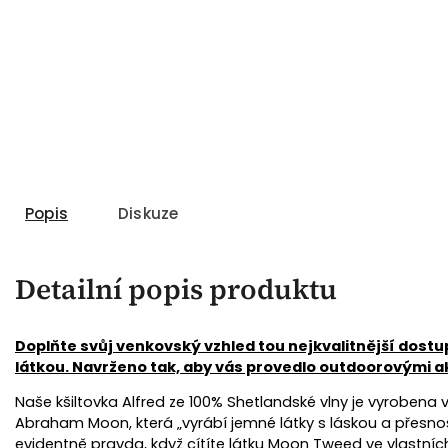
Popis
Diskuze
Detailní popis produktu
Doplňte svůj venkovský vzhled tou nejkvalitnější dost
látkou. Navrženo tak, aby vás provedlo outdoorovými ak
Naše kšiltovka Alfred ze 100% Shetlandské vlny je vyrobena ve 
Abraham Moon, která „vyrábí jemné látky s láskou a přesností 
evidentně pravda, když cítíte látku Moon Tweed ve vlastních