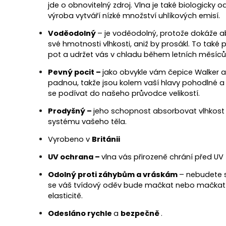
jde o obnovitelný zdroj. Vlna je také biologicky o
výroba vytváří nízké množství uhlíkových emisí.
Voděodolný
– je voděodolný, protože dokáže 
své hmotnosti vlhkosti, aniž by prosákl. To ta
pot a udržet vás v chladu během letních měsíců
Pevný pocit –
jako obvykle vám čepice Walker 
padnou, takže jsou kolem vaší hlavy pohodlné
se podívat do našeho průvodce velikostí.
Prodyšný –
jeho schopnost absorbovat vlhkos
systému vašeho těla.
Vyrobeno v
Británii
UV ochrana –
vlna vás přirozeně chrání před UV
Odolný proti záhybům a vráskám
– nebudete 
se váš tvídový oděv bude mačkat nebo mačkat d
elasticitě.
Odesláno rychle
a
bezpečně
.