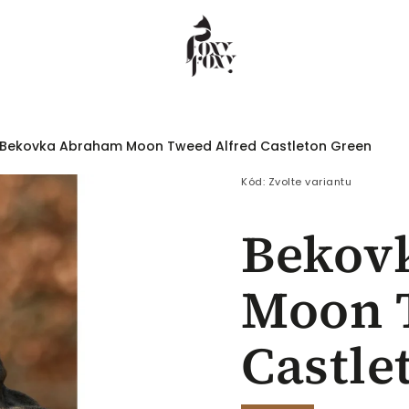
Bekovka Abraham Moon Tweed Alfred Castleton Green
 COEUR
Dámské
Pánské
Děti
Kód:
Zvolte variantu
Bekov
Moon 
Castle