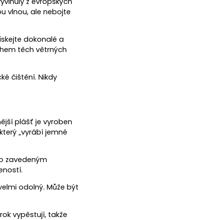
vyvinuly z evropských
u vlnou, ale nebojte
ískejte dokonalé a
ěhem těch větrných
é čištění. Nikdy
ější plášť je vyroben
terý „vyrábí jemné
no zavedeným
eností.
 velmi odolný. Může být
rok vypěstují, takže