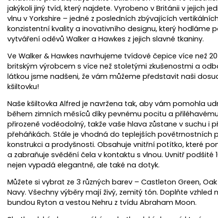
jakýkoli jiný tvíd, který najdete. Vyrobeno v Británii v jejich 
vlnu v Yorkshire – jedné z posledních zbývajících vertikálníc
konzistentní kvality a inovativního designu, který hodláme 
Pánská ve
vytváření oděvů Walker a Hawkes z jejich slavné tkaniny.
Neh
Ve Walker & Hawkes navrhujeme tvídové čepice více než 20 
britským výrobcem s více než stoletými zkušenostmi a od
látkou jsme nadšeni, že vám můžeme představit naši dosud
kšiltovku!
Naše kšiltovka Alfred je navržena tak, aby vám pomohla udrž
během zimních měsíců díky pevnému pocitu a přiléhavému 
přirozeně voděodolný, takže vaše hlava zůstane v suchu i p
přeháňkách. Stále je vhodná do teplejších povětrnostních 
konstrukci a prodyšnosti. Obsahuje vnitřní potítko, které
a zabraňuje svědění čela v kontaktu s vlnou. Uvnitř podšité 
nejen vypadá elegantně, ale také na dotyk.
Můžete si vybrat ze 3 různých barev – Castleton Green, Oa
Navy. Všechny výběry mají živý, zemitý tón. Doplňte vzhled 
bundou Ryton a vestou Nehru z tvídu Abraham Moon.