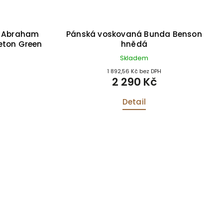
a Abraham
Pánská voskovaná Bunda Benson
eton Green
hnědá
Skladem
1 892,56 Kč bez DPH
2 290 Kč
Detail