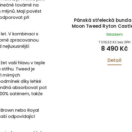
jedinečné továrně na
h mlýnů. Mají pověst
podporovat při
sta Abraham Moon Tweed
Pánská střelecká bund
ru Castleton Green
Moon Tweed Ryton Castl
let. V kombinaci s
Skladem
Skladem
borně zpracovanou
4 041,32 Kč bez DPH
7 016,53 Kč bez DPH
 nejluxusnější
4 890 Kč
8 490 Kč
Detail
Detail
et vaši hlavu v teple
střihu. Tweed je
ři mírných
podmínek díky lehké
 pomáhá absorbovat pot
100% saténem, ​​takže
k Brown nebo Royal
naší odpovídající