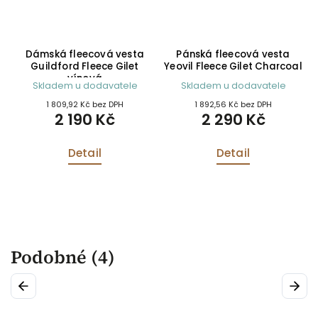
Dámská fleecová vesta
Pánská fleecová vesta
Guildford Fleece Gilet
Yeovil Fleece Gilet Charcoal
vínová
Skladem u dodavatele
Skladem u dodavatele
1 809,92 Kč bez DPH
1 892,56 Kč bez DPH
2 190 Kč
2 290 Kč
Detail
Detail
Podobné (4)
Previous
Next