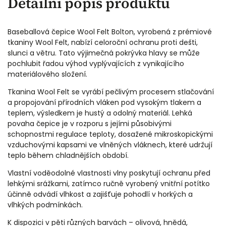
Detailní popis produktu
Baseballová čepice Wool Felt Bolton, vyrobená z prémiové
tkaniny Wool Felt, nabízí celoroční ochranu proti dešti,
slunci a větru. Tato výjimečná pokrývka hlavy se může
pochlubit řadou výhod vyplývajících z vynikajícího
materiálového složení.
Tkanina Wool Felt se vyrábí pečlivým procesem stlačování
a propojování přírodních vláken pod vysokým tlakem a
teplem, výsledkem je hustý a odolný materiál. Lehká
povaha čepice je v rozporu s jejími působivými
schopnostmi regulace teploty, dosažené mikroskopickými
vzduchovými kapsami ve vlněných vláknech, které udržují
teplo během chladnějších období.
Vlastní voděodolné vlastnosti vlny poskytují ochranu před
lehkými srážkami, zatímco ručně vyrobený vnitřní potítko
účinně odvádí vlhkost a zajišťuje pohodlí v horkých a
vlhkých podmínkách.
K dispozici v pěti různých barvách – olivová, hnědá,